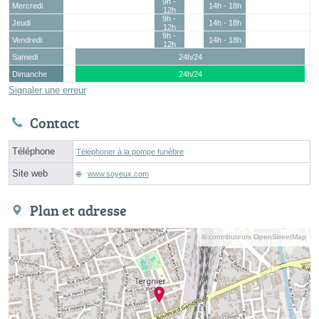
9h -
Mercredi
14h - 18h
12h
9h -
Jeudi
14h - 18h
12h
9h -
Vendredi
14h - 18h
12h
Samedi
24h/24
Dimanche
24h/24
Signaler une erreur
Contact
Téléphone
Téléphoner à la pompe funèbre
Site web
www.soyeux.com
Plan et adresse
© contributeurs OpenStreetMap