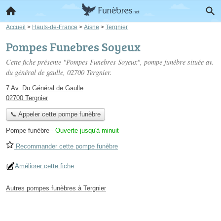
Accueil
>
Hauts-de-France
>
Aisne
>
Tergnier
Pompes Funebres Soyeux
Cette fiche présente "Pompes Funebres Soyeux", pompe funèbre située
av.
du général de gaulle
, 02700 Tergnier.
7 Av. Du Général de Gaulle
02700 Tergnier
📞 Appeler cette pompe funèbre
Pompe funèbre
-
Ouverte jusqu'à minuit
Recommander cette pompe funèbre
Améliorer cette fiche
Autres pompes funèbres à Tergnier