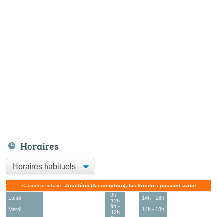
Horaires
Samedi prochain :
Jour férié (Assomption), les horaires peuvent varier
9h -
Lundi
14h - 18h
12h
9h -
Mardi
14h - 18h
12h