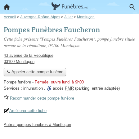
Accueil
>
Auvergne-Rhône-Alpes
>
Allier
>
Montluçon
Pompes Funèbres Faucheron
Cette fiche présente "Pompes Funèbres Faucheron", pompe funèbre située
avenue de la république
, 03100 Montluçon.
43 avenue de la République
03100 Montluçon
📞 Appeler cette pompe funèbre
Pompe funèbre
-
Fermée, ouvre lundi à 9h00
Services :
inhumation
,
accès
PMR
(parking, entrée adaptée)
Recommander cette pompe funèbre
Améliorer cette fiche
Autres pompes funèbres à Montluçon