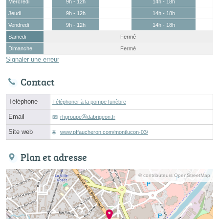
Mercredi
9h - 12h
14h - 18h
Jeudi
9h - 12h
14h - 18h
Vendredi
9h - 12h
14h - 18h
Samedi
Fermé
Dimanche
Fermé
Signaler une erreur
Contact
Téléphone
Téléphoner à la pompe funèbre
Email
rhgroupeⓐdabrigeon.fr
Site web
www.pffaucheron.com/montlucon-03/
Plan et adresse
© contributeurs OpenStreetMap