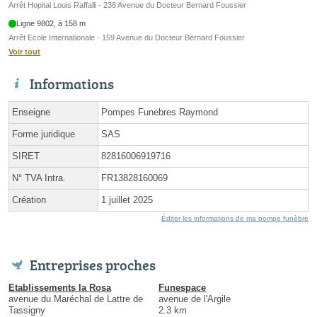
Arrêt Hopital Louis Raffalli - 238 Avenue du Docteur Bernard Foussier
Ligne 9802, à 158 m
Arrêt Ecole Internationale - 159 Avenue du Docteur Bernard Foussier
Voir tout
Informations
Enseigne
Pompes Funebres Raymond
Forme juridique
SAS
SIRET
82816006919716
N° TVA Intra.
FR13828160069
Création
1 juillet 2025
Éditer les informations de ma pompe funèbre
Entreprises proches
Etablissements la Rosa
Funespace
avenue du Maréchal de Lattre de
avenue de l'Argile
Tassigny
2.3 km