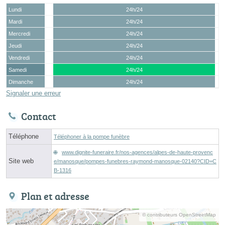
Lundi
24h/24
Mardi
24h/24
Mercredi
24h/24
Jeudi
24h/24
Vendredi
24h/24
Samedi
24h/24
Dimanche
24h/24
Signaler une erreur
Contact
Téléphone
Téléphoner à la pompe funèbre
www.dignite-funeraire.fr/nos-agences/alpes-de-haute-provenc
Site web
e/manosque/pompes-funebres-raymond-manosque-02140?CID=C
B-1316
Plan et adresse
© contributeurs OpenStreetMap