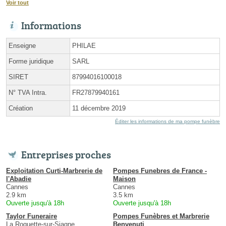
Voir tout
Informations
Enseigne
PHILAE
Forme juridique
SARL
SIRET
87994016100018
N° TVA Intra.
FR27879940161
Création
11 décembre 2019
Éditer les informations de ma pompe funèbre
Entreprises proches
Exploitation Curti-Marbrerie de
Pompes Funebres de France -
l'Abadie
Maison
Cannes
Cannes
2.9 km
3.5 km
Ouverte jusqu'à 18h
Ouverte jusqu'à 18h
Taylor Funeraire
Pompes Funèbres et Marbrerie
La Roquette-sur-Siagne
Benvenuti