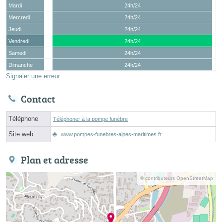
Mardi
24h/24
Mercredi
24h/24
Jeudi
24h/24
Vendredi
24h/24
Samedi
24h/24
Dimanche
24h/24
Signaler une erreur
Contact
Téléphone
Téléphoner à la pompe funèbre
Site web
www.pompes-funebres-alpes-maritimes.fr
Plan et adresse
© contributeurs OpenStreetMap