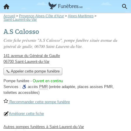
Accueil
>
Provence-Alpes-Côte d'Azur
>
Alpes-Maritimes
>
Saint-Laurent-du-Var
A.S Calosso
Cette fiche présente "A.S Calosso", pompe funèbre située
avenue du
général de gaulle
, 06700 Saint-Laurent-du-Var.
141 avenue du Général de Gaulle
06700 Saint-Laurent-du-Var
📞 Appeler cette pompe funèbre
Pompe funèbre
-
Ouvert en continu
Services :
accès
PMR
(entrée adaptée, places assises PMR,
toilettes accessibles)
Recommander cette pompe funèbre
Améliorer cette fiche
Autres pompes funèbres à Saint-Laurent-du-Var