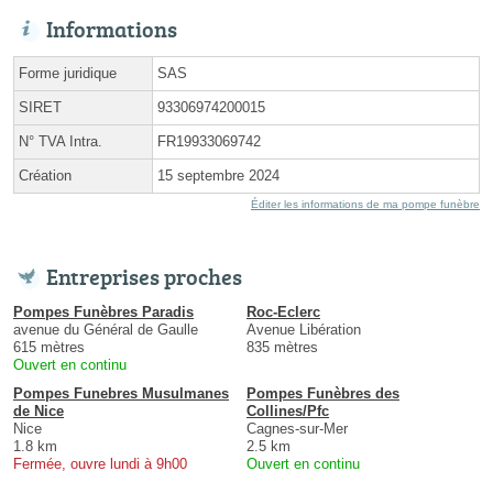
Informations
Forme juridique
SAS
SIRET
93306974200015
N° TVA Intra.
FR19933069742
Création
15 septembre 2024
Éditer les informations de ma pompe funèbre
Entreprises proches
Pompes Funèbres Paradis
Roc-Eclerc
avenue du Général de Gaulle
Avenue Libération
615 mètres
835 mètres
Ouvert en continu
Pompes Funebres Musulmanes
Pompes Funèbres des
de Nice
Collines/Pfc
Nice
Cagnes-sur-Mer
1.8 km
2.5 km
Fermée, ouvre lundi à 9h00
Ouvert en continu