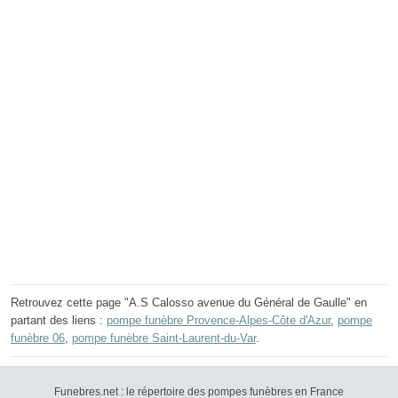
Retrouvez cette page "A.S Calosso avenue du Général de Gaulle" en
partant des liens :
pompe funèbre Provence-Alpes-Côte d'Azur
,
pompe
funèbre 06
,
pompe funèbre Saint-Laurent-du-Var
.
Funebres.net : le répertoire des pompes funèbres en France