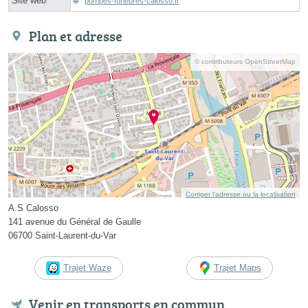
Site web
pompes-funebres-calosso.fr
Plan et adresse
© contributeurs OpenStreetMap
Corriger l’adresse ou la localisation
A.S Calosso
141 avenue du Général de Gaulle
06700 Saint-Laurent-du-Var
Trajet Waze
Trajet Maps
Venir en transports en commun