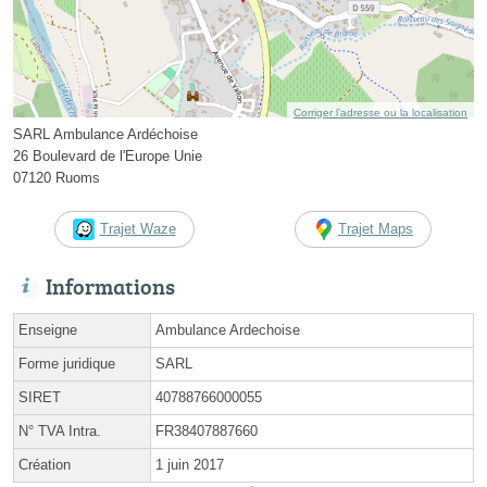
Corriger l’adresse ou la localisation
SARL Ambulance Ardéchoise
26 Boulevard de l'Europe Unie
07120 Ruoms
Trajet Waze
Trajet Maps
Informations
Enseigne
Ambulance Ardechoise
Forme juridique
SARL
SIRET
40788766000055
N° TVA Intra.
FR38407887660
Création
1 juin 2017