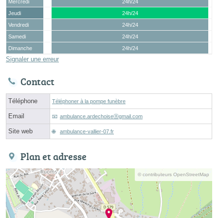
Mercredi
24h/24
Jeudi
24h/24
Vendredi
24h/24
Samedi
24h/24
Dimanche
24h/24
Signaler une erreur
Contact
Téléphone
Téléphoner à la pompe funèbre
Email
ambulance.ardechoiseⓐgmail.com
Site web
ambulance-vallier-07.fr
Plan et adresse
© contributeurs OpenStreetMap