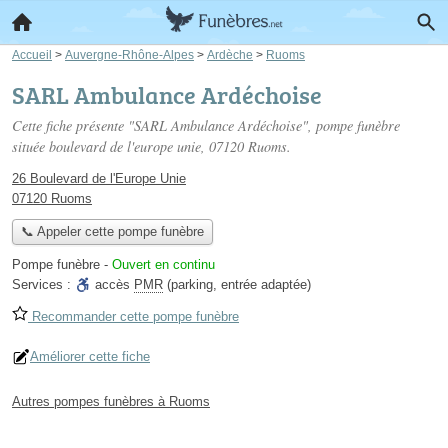
Accueil
>
Auvergne-Rhône-Alpes
>
Ardèche
>
Ruoms
SARL Ambulance Ardéchoise
Cette fiche présente "SARL Ambulance Ardéchoise", pompe funèbre
située
boulevard de l'europe unie
, 07120 Ruoms.
26 Boulevard de l'Europe Unie
07120 Ruoms
📞 Appeler cette pompe funèbre
Pompe funèbre
-
Ouvert en continu
Services :
accès
PMR
(parking, entrée adaptée)
Recommander cette pompe funèbre
Améliorer cette fiche
Autres pompes funèbres à Ruoms