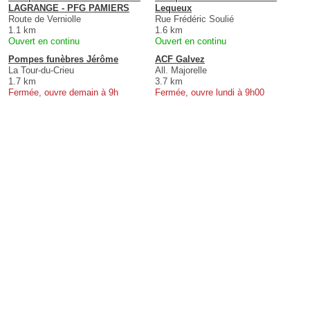
LAGRANGE - PFG PAMIERS
Lequeux
Route de Verniolle
Rue Frédéric Soulié
1.1 km
1.6 km
Ouvert en continu
Ouvert en continu
Pompes funèbres Jérôme
ACF Galvez
La Tour-du-Crieu
All. Majorelle
1.7 km
3.7 km
Fermée, ouvre demain à 9h
Fermée, ouvre lundi à 9h00