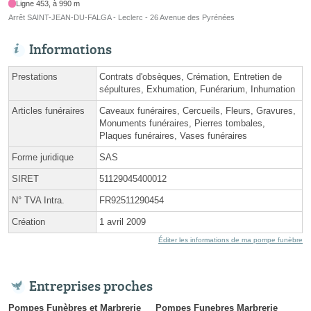
Ligne 453, à 990 m
Arrêt SAINT-JEAN-DU-FALGA - Leclerc - 26 Avenue des Pyrénées
Informations
Prestations
Contrats d'obsèques, Crémation, Entretien de
sépultures, Exhumation, Funérarium, Inhumation
Articles funéraires
Caveaux funéraires, Cercueils, Fleurs, Gravures,
Monuments funéraires, Pierres tombales,
Plaques funéraires, Vases funéraires
Forme juridique
SAS
SIRET
51129045400012
N° TVA Intra.
FR92511290454
Création
1 avril 2009
Éditer les informations de ma pompe funèbre
Entreprises proches
Pompes Funèbres et Marbrerie
Pompes Funebres Marbrerie