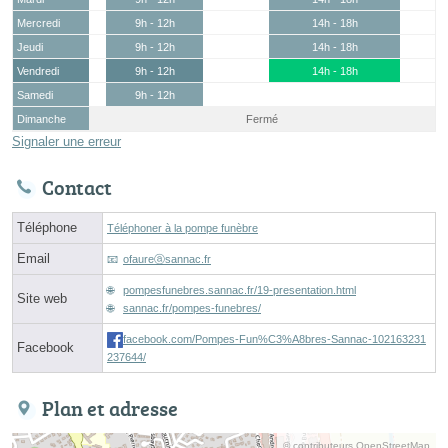
Mercredi
9h - 12h
14h - 18h
Jeudi
9h - 12h
14h - 18h
Vendredi
9h - 12h
14h - 18h
Samedi
9h - 12h
Dimanche
Fermé
Signaler une erreur
Contact
Téléphone
Téléphoner à la pompe funèbre
Email
ofaureⓐsannac.fr
pompesfunebres.sannac.fr/19-presentation.html
Site web
sannac.fr/pompes-funebres/
facebook.com/Pompes-Fun%C3%A8bres-Sannac-102163231
Facebook
237644/
Plan et adresse
© contributeurs OpenStreetMap