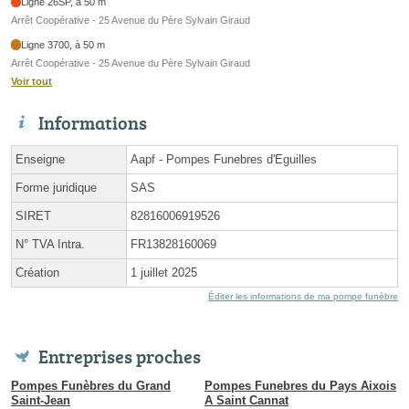
Ligne 26SP, à 50 m
Arrêt Coopérative - 25 Avenue du Père Sylvain Giraud
Ligne 3700, à 50 m
Arrêt Coopérative - 25 Avenue du Père Sylvain Giraud
Voir tout
Informations
Enseigne
Aapf - Pompes Funebres d'Eguilles
Forme juridique
SAS
SIRET
82816006919526
N° TVA Intra.
FR13828160069
Création
1 juillet 2025
Éditer les informations de ma pompe funèbre
Entreprises proches
Pompes Funèbres du Grand
Pompes Funebres du Pays Aixois
Saint-Jean
A Saint Cannat