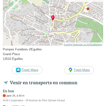
Corriger l’adresse ou la localisation
Pompes Funèbres d'Eguilles
Grand Place
13510 Éguilles
Trajet Waze
Trajet Maps
Venir en transports en commun
En bus
Ligne 26, à 50 m
Arrêt Coopérative - 25 Avenue du Père Sylvain Giraud