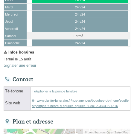
Mardi
24h/24
Mercredi
24h/24
Jeudi
24h/24
Vendredi
24h/24
Samedi
Fermé
(15 août)
Dimanche
24h/24
Fermé le 15 août
Signaler une erreur
Contact
Téléphone
Téléphoner à la pompe funèbre
www.dignite-funeraire.fr/nos-agences/bouches-du-rhone/eguille
Site web
s/pompes-funebre-d-eguilles-eguilles-39801?CID=CB-1316
Plan et adresse
© contributeurs OpenStreetMap