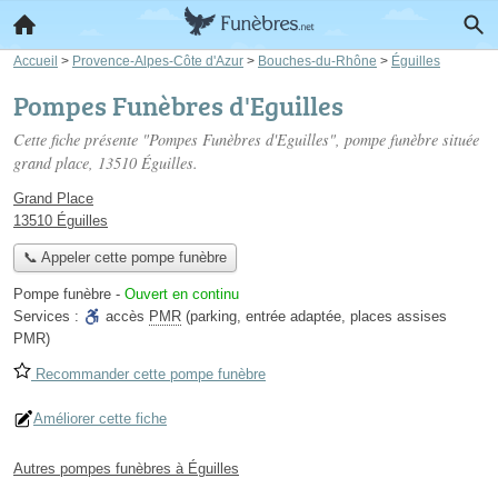
Accueil
>
Provence-Alpes-Côte d'Azur
>
Bouches-du-Rhône
>
Éguilles
Pompes Funèbres d'Eguilles
Cette fiche présente "Pompes Funèbres d'Eguilles", pompe funèbre située
grand place
, 13510 Éguilles.
Grand Place
13510 Éguilles
📞 Appeler cette pompe funèbre
Pompe funèbre
-
Ouvert en continu
Services :
accès
PMR
(parking, entrée adaptée, places assises
PMR)
Recommander cette pompe funèbre
Améliorer cette fiche
Autres pompes funèbres à Éguilles