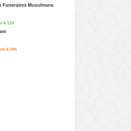
e Funeraires Musulmans
qu'à 12h
lam
re à 10h