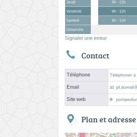
Jeudi
9h - 12h
Vendredi
9h - 12h
Samedi
9h - 12h
Dimanche
Signaler une erreur
Contact
Téléphone
Téléphoner à
Email
pf.dumidi
Site web
pompesfun
Plan et adresse