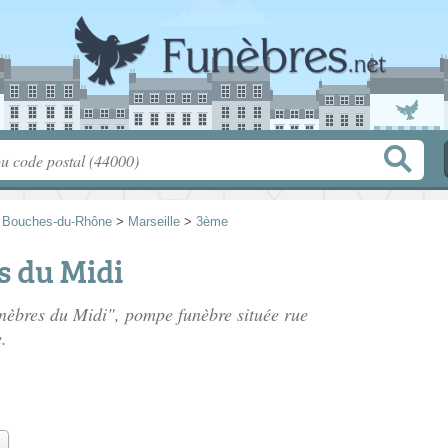
>
Bouches-du-Rhône
>
Marseille
>
3ème
 du Midi
unèbres du Midi", pompe funèbre située
rue
.