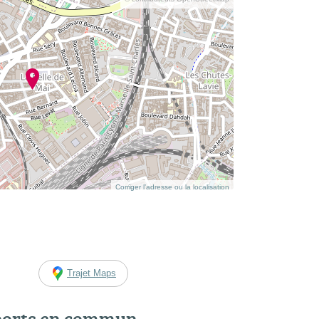
Corriger l’adresse ou la localisation
Trajet Maps
ports en commun