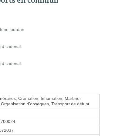
rtune jourdan
ard cadenat
ard cadenat
funéraires, Crémation, Inhumation, Marbrier
, Organisation d'obsèques, Transport de défunt
3700024
072037