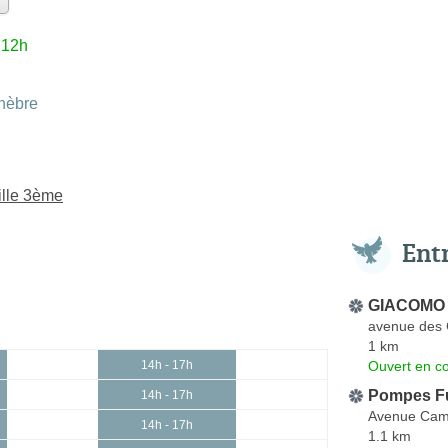
 12h
nèbre
ille 3ème
Ent
GIACOMO F
avenue des 
1 km
Ouvert en co
14h - 17h
Pompes Fu
14h - 17h
Avenue Cami
14h - 17h
1.1 km