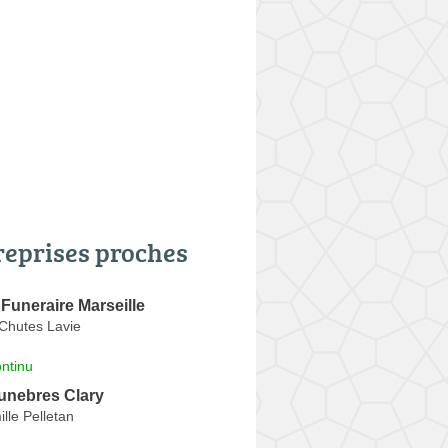
reprises proches
uneraire Marseille
Chutes Lavie
ntinu
nebres Clary
lle Pelletan