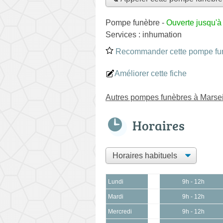
Pompe funèbre
-
Ouverte jusqu'à
Services :
inhumation
Recommander cette pompe fu
Améliorer cette fiche
Autres pompes funèbres à Marse
Horaires
Lundi
9h - 12h
Mardi
9h - 12h
Mercredi
9h - 12h