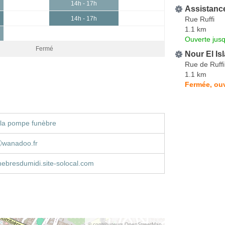
14h - 17h
Assistanc
Rue Ruffi
14h - 17h
1.1 km
Ouverte jus
Fermé
Nour El Is
Rue de Ruffi
1.1 km
Fermée, ouv
 la pompe funèbre
ⓐwanadoo.fr
ebresdumidi.site-solocal.com
© contributeurs OpenStreetMap