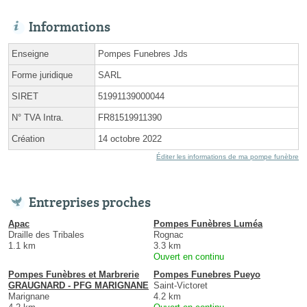
Informations
Enseigne
Pompes Funebres Jds
Forme juridique
SARL
SIRET
51991139000044
N° TVA Intra.
FR81519911390
Création
14 octobre 2022
Éditer les informations de ma pompe funèbre
Entreprises proches
Apac
Pompes Funèbres Luméa
Draille des Tribales
Rognac
1.1 km
3.3 km
Ouvert en continu
Pompes Funèbres et Marbrerie
Pompes Funebres Pueyo
GRAUGNARD - PFG MARIGNANE
Saint-Victoret
Marignane
4.2 km