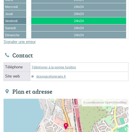
Mercredi
24h/24
Jeudi
24h/24
Vendredi
24h/24
Samedi
24h/24
Dimanche
24h/24
Signaler une erreur
Contact
Téléphone
Téléphoner à la pompe funèbre
Site web
dsespacefuneraire.fr
Plan et adresse
© contributeurs OpenStreetMap