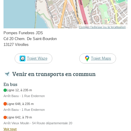
Corriger l’adresse ou la localisation
Pompes Funebres JDS
Cd 20 Chem. De Saint-Bourdon
13127 Vitrolles
Trajet Waze
Trajet Maps
Venir en transports en commun
En bus
Ligne 12, à 235 m
Arrêt Baou - 1 Rue Endernon
Ligne 648, à 235 m
Arrêt Baou - 1 Rue Endernon
Ligne 642, à 79 m
Arrêt Vieux Moulin - 54 Route départementale 20
Voir tout