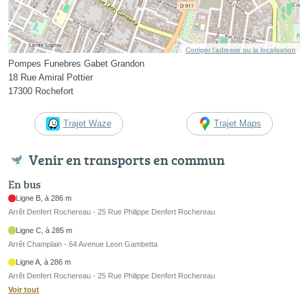
Corriger l’adresse ou la localisation
Pompes Funebres Gabet Grandon
18 Rue Amiral Pottier
17300 Rochefort
Trajet Waze
Trajet Maps
Venir en transports en commun
En bus
Ligne B, à 286 m
Arrêt Denfert Rochereau - 25 Rue Philippe Denfert Rochereau
Ligne C, à 285 m
Arrêt Champlain - 64 Avenue Leon Gambetta
Ligne A, à 286 m
Arrêt Denfert Rochereau - 25 Rue Philippe Denfert Rochereau
Voir tout