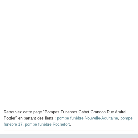
Retrouvez cette page "Pompes Funebres Gabet Grandon Rue Amiral
Pottier" en partant des liens :
pompe funèbre Nouvelle-Aquitaine
,
pompe
funèbre 17
,
pompe funèbre Rochefort
.