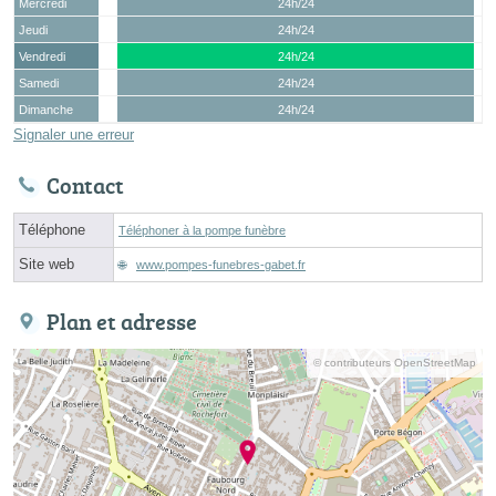
Mercredi
24h/24
Jeudi
24h/24
Vendredi
24h/24
Samedi
24h/24
Dimanche
24h/24
Signaler une erreur
Contact
Téléphone
Téléphoner à la pompe funèbre
Site web
www.pompes-funebres-gabet.fr
Plan et adresse
© contributeurs OpenStreetMap