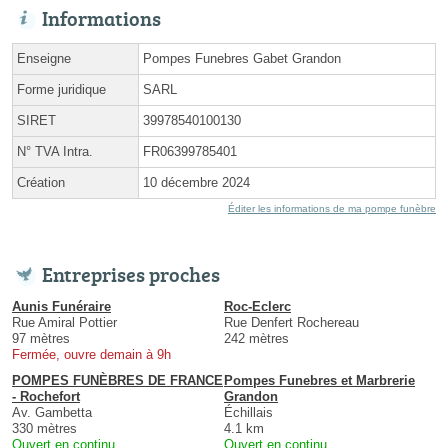
Informations
Enseigne
Pompes Funebres Gabet Grandon
Forme juridique
SARL
SIRET
39978540100130
N° TVA Intra.
FR06399785401
Création
10 décembre 2024
Éditer les informations de ma pompe funèbre
Entreprises proches
Aunis Funéraire
Roc-Eclerc
Rue Amiral Pottier
Rue Denfert Rochereau
97 mètres
242 mètres
Fermée, ouvre demain à 9h
POMPES FUNÈBRES DE FRANCE
Pompes Funebres et Marbrerie
- Rochefort
Grandon
Av. Gambetta
Échillais
330 mètres
4.1 km
Ouvert en continu
Ouvert en continu