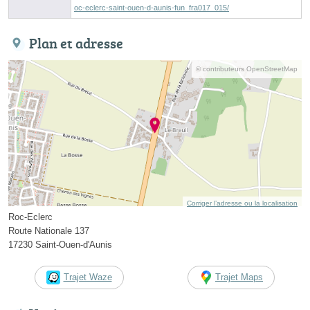
oc-eclerc-saint-ouen-d-aunis-fun_fra017_015/
Plan et adresse
© contributeurs OpenStreetMap
Corriger l’adresse ou la localisation
Roc-Eclerc
Route Nationale 137
17230 Saint-Ouen-d'Aunis
Trajet Waze
Trajet Maps