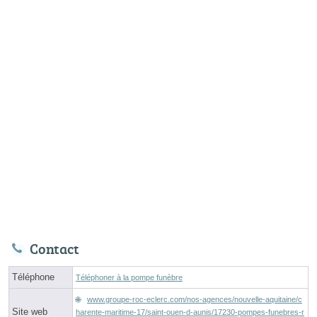
Contact
Téléphone
Téléphoner à la pompe funèbre
www.groupe-roc-eclerc.com/nos-agences/nouvelle-aquitaine/c
Site web
harente-maritime-17/saint-ouen-d-aunis/17230-pompes-funebres-r