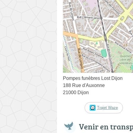
Pompes funèbres Lost Dijon
188 Rue d'Auxonne
21000 Dijon
Trajet Waze
Venir en trans