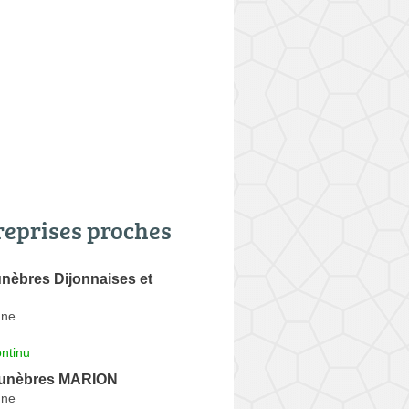
reprises proches
nèbres Dijonnaises et
nne
ntinu
unèbres MARION
nne