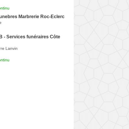
ntinu
nebres Marbrerie Roc-Eclerc
e
 - Services funéraires Côte
rre Lanvin
ntinu