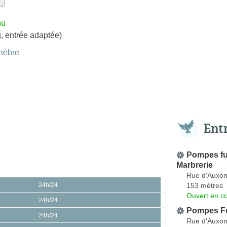
nu
, entrée adaptée)
nèbre
Ent
Pompes fu
Marbrerie
Rue d'Auxo
153 mètres
24h/24
Ouvert en co
24h/24
Pompes F
24h/24
Rue d'Auxo