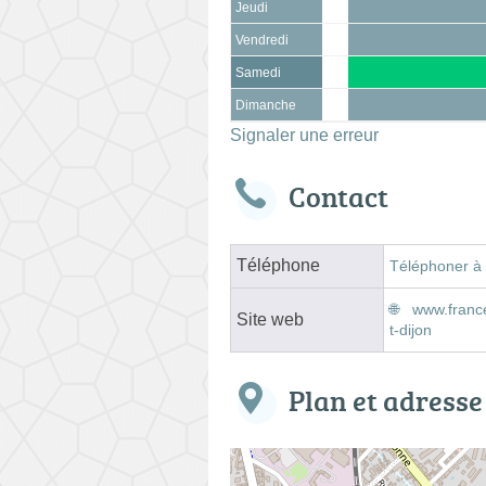
Jeudi
Vendredi
Samedi
Dimanche
Signaler une erreur
Contact
Téléphone
Téléphoner à
www.franc
Site web
t-dijon
Plan et adresse