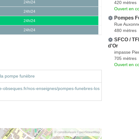
420 mètres
24h/24
Ouvert en co
24h/24
Pompes Fu
24h/24
Rue Auxonn
480 mètres
24h/24
SFCO / TFB
d'Or
impasse Pie
705 mètres
Ouvert en co
 la pompe funèbre
e-obseques.fr/nos-enseignes/pompes-funebres-los
© contributeurs OpenStreetMap