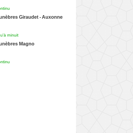
ntinu
nèbres Giraudet - Auxonne
u'à minuit
unèbres Magno
ntinu