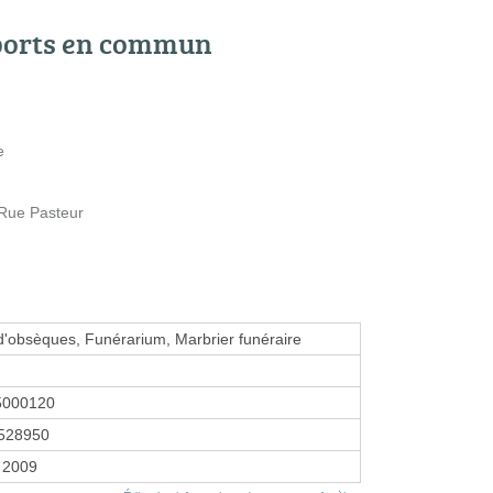
ports en commun
e
- Rue Pasteur
d'obsèques, Funérarium, Marbrier funéraire
5000120
528950
r 2009