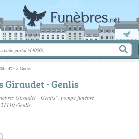
ôte-d'Or
>
Genlis
 Giraudet - Genlis
nèbres Giraudet - Genlis", pompe funèbre
 21110 Genlis.