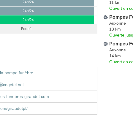
11 km
24h/24
Ouvert en co
24h/24
Pompes Fu
24h/24
Auxonne
13 km
Fermé
Ouverte jusq
Pompes F
Auxonne
14 km
Ouvert en co
 la pompe funèbre
ⓐcegetel.net
s-funebres-giraudet.com
om/giraudetpf/