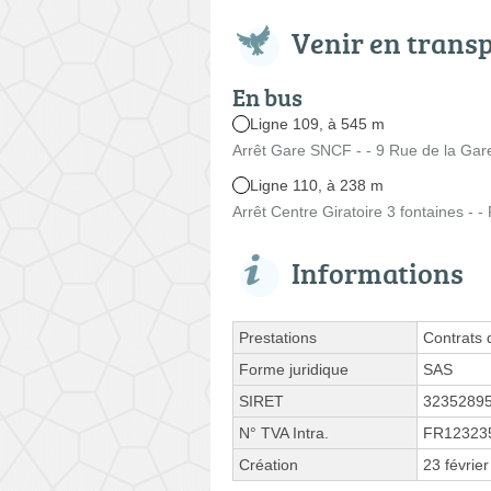
Venir en trans
En bus
Ligne 109, à 545 m
Arrêt Gare SNCF - - 9 Rue de la Gar
Ligne 110, à 238 m
Arrêt Centre Giratoire 3 fontaines - 
Informations
Prestations
Contrats 
Forme juridique
SAS
SIRET
3235289
N° TVA Intra.
FR12323
Création
23 févrie