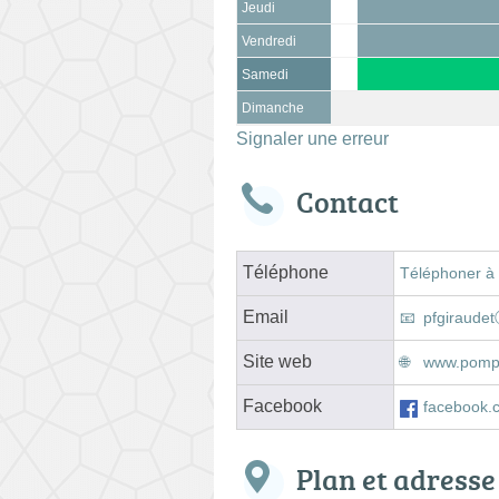
Jeudi
Vendredi
Samedi
Dimanche
Signaler une erreur
Contact
Téléphone
Téléphoner à
Email
pfgiraudet
Site web
www.pompe
Facebook
facebook.c
Plan et adresse