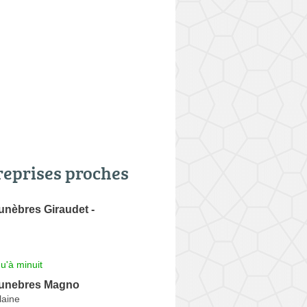
reprises proches
nèbres Giraudet -
u'à minuit
unebres Magno
laine