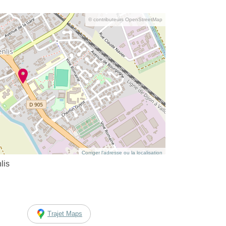
© contributeurs OpenStreetMap
Corriger l’adresse ou la localisation
lis
Trajet Maps