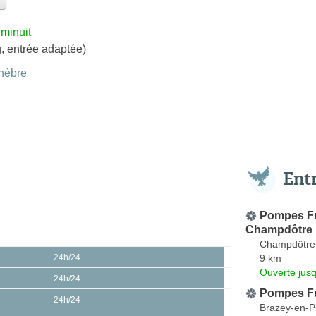
 minuit
, entrée adaptée)
nèbre
Ent
Pompes Fu
Champdôtre
Champdôtre
9 km
24h/24
Ouverte jusq
24h/24
Pompes F
24h/24
Brazey-en-P