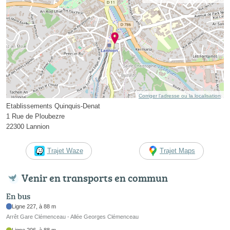
Corriger l’adresse ou la localisation
Etablissements Quinquis-Denat
1 Rue de Ploubezre
22300 Lannion
Trajet Waze
Trajet Maps
Venir en transports en commun
En bus
Ligne 227, à 88 m
Arrêt Gare Clémenceau - Allée Georges Clémenceau