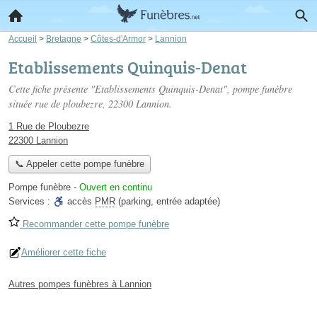
Accueil
>
Bretagne
>
Côtes-d'Armor
>
Lannion
Etablissements Quinquis-Denat
Cette fiche présente "Etablissements Quinquis-Denat", pompe funèbre
située
rue de ploubezre
, 22300 Lannion.
1 Rue de Ploubezre
22300 Lannion
📞 Appeler cette pompe funèbre
Pompe funèbre
-
Ouvert en continu
Services :
accès
PMR
(parking, entrée adaptée)
Recommander cette pompe funèbre
Améliorer cette fiche
Autres pompes funèbres à Lannion