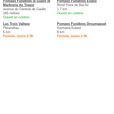
Pompes Funèbres le Guern et
Pompes Funebres Evano
Marbrerie du Tregor
Rond Point de Bel Air
avenue du Général de Gaulle
1.7 km
165 mètres
Ouvert en continu
Ouvert en continu
Les Trois Vallees
Pompes Funèbres Droumaguet
Ploumilliau
Kermaria-Sulard
6 km
8 km
Fermée, ouvre à 9h
Fermée, ouvre à 9h