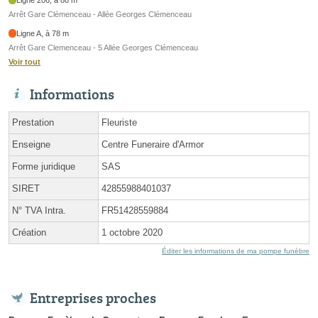
Ligne 206, à 88 m
Arrêt Gare Clémenceau - Allée Georges Clémenceau
Ligne A, à 78 m
Arrêt Gare Clemenceau - 5 Allée Georges Clémenceau
Voir tout
Informations
Prestation
Fleuriste
Enseigne
Centre Funeraire d'Armor
Forme juridique
SAS
SIRET
42855988401037
N° TVA Intra.
FR51428559884
Création
1 octobre 2020
Éditer les informations de ma pompe funèbre
Entreprises proches