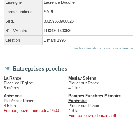
Enseigne
Laurence Bouche
Forme juridique
SARL
SIRET
30159353900028
N° TVA Intra.
FR34301593539
Création
1 mars 1993
Éditer les informations de ma pompe funèbre
Entreprises proches
La Rance
Meslay Solenn
Place de l'Eglise
Plouër-sur-Rance
8 mètres
4.1 km
Anémone
Pompes Funebres Mémoire
Plouër-sur-Rance
Funéraire
4.5 km
Plouër-sur-Rance
Fermée, ouvre mercredi à 9h00
4.9 km
Fermée, ouvre demain à 9h