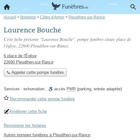
Accueil
>
Bretagne
>
Côtes-d'Armor
>
Pleudihen-sur-Rance
Laurence Bouche
Cette fiche présente "Laurence Bouche", pompe funèbre située
place de
l'église
, 22690 Pleudihen-sur-Rance.
6 place de l'Église
22690 Pleudihen-sur-Rance
📞 Appeler cette pompe funèbre
Services :
exhumation
,
accès
PMR
(parking, entrée adaptée)
Recommander cette pompe funèbre
Améliorer cette fiche
Renseigner les horaires
Autres pompes funèbres à Pleudihen-sur-Rance