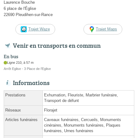
Laurence Bouche
6 place de l'Église
22690 Pleudihen-sur-Rance
Trajet Waze
Trajet Maps
Venir en transports en commun
En bus
Ligne 210, à 57 m
Arrêt Eglise - 3 Place de l'Eglise
Informations
Prestations
Exhumation, Fleuriste, Marbrier funéraire,
Transport de défunt
Réseaux
Florajet
Articles funéraires
Caveaux funéraires, Cercueils, Monuments
cinéraires, Monuments funéraires, Plaques
funéraires, Urnes funéraires