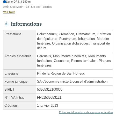
Ligne DF3, à 180 m
Arrêt Gué Morin - 18 Rue des Tuileries
Voir tout
Informations
Prestations
Columbarium, Crémation, Crématorium, Entretien
de sépultures, Funérarium, Inhumation, Marbrier
funéraire, Organisation d'obsèques, Transport de
défunt
Articles funéraires
Cercueils, Monuments cinéraires, Monuments
funéraires, Ossuaires, Pierres tombales, Plaques
funéraires
Enseigne
Pfi de la Region de Saint-Brieuc
Forme juridique
SA d'économie mixte à conseil d'administration
SIRET
53965312100035
N° TVA Intra.
FR81539653121
Création
1 janvier 2013
Éditer les informations de ma pompe funèbre