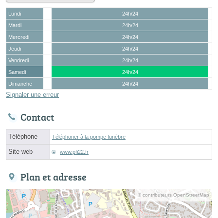
Lundi
24h/24
Mardi
24h/24
Mercredi
24h/24
Jeudi
24h/24
Vendredi
24h/24
Samedi
24h/24
Dimanche
24h/24
Signaler une erreur
Contact
Téléphone
Téléphoner à la pompe funèbre
Site web
www.pfi22.fr
Plan et adresse
© contributeurs OpenStreetMap