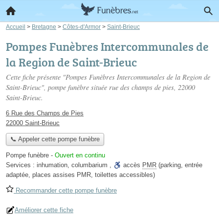
Accueil
>
Bretagne
>
Côtes-d'Armor
>
Saint-Brieuc
Pompes Funèbres Intercommunales de
la Region de Saint-Brieuc
Cette fiche présente "Pompes Funèbres Intercommunales de la Region de
Saint-Brieuc", pompe funèbre située
rue des champs de pies
, 22000
Saint-Brieuc.
6 Rue des Champs de Pies
22000 Saint-Brieuc
📞 Appeler cette pompe funèbre
Pompe funèbre
-
Ouvert en continu
Services :
inhumation
,
columbarium
,
accès
PMR
(parking, entrée
adaptée, places assises PMR, toilettes accessibles)
Recommander cette pompe funèbre
Améliorer cette fiche