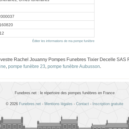
2000037
160820
012
Éditer les informations de ma pompe funèbre
uvestre Rachel Jouanny Pompes Funebres Tixier Decelle SAS R
ine
,
pompe funèbre 23
,
pompe funèbre Aubusson
.
Funebres.net : le répertoire des pompes funèbres en France
© 2026
Funebres.net
-
Mentions légales
-
Contact
-
Inscription gratuite