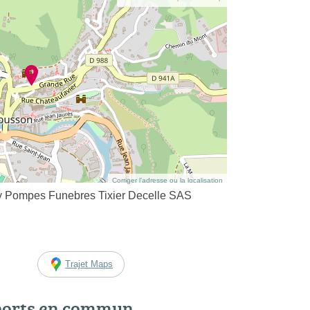
Corriger l’adresse ou la localisation
y Pompes Funebres Tixier Decelle SAS
Trajet Maps
ports en commun