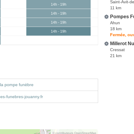
Saint-Avit-d
14h - 19h
11 km
14h - 19h
Pompes Fu
Ahun
14h - 19h
18 km
14h - 19h
Fermée, ouv
Millerot Nu
Cressat
21 km
 la pompe funèbre
s-funebres-jouanny.fr
© contributeurs OpenStreetMap