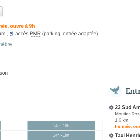
ée, ouvre à 9h
ium
,
accès
PMR
(parking, entrée adaptée)
nèbre
sson
Ent
23 Sud A
Moutier-Roze
1.6 km
Fermée, ouv
14h - 19h
Taxi Henri
14h - 19h