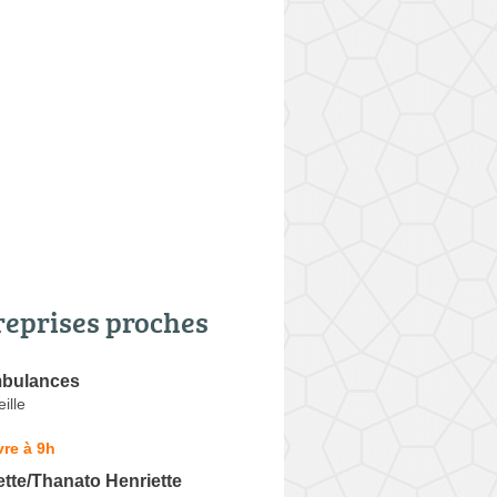
reprises proches
mbulances
ille
re à 9h
ette/Thanato Henriette