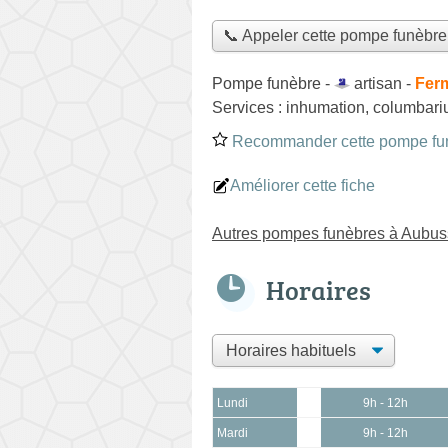
📞 Appeler cette pompe funèbre
Pompe funèbre -
artisan
-
Ferm
Services :
inhumation
,
columbar
Recommander cette pompe fu
Améliorer cette fiche
Autres pompes funèbres à Aubu
Horaires
Lundi
9h - 12h
Mardi
9h - 12h