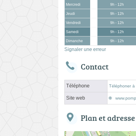
Mercredi
9h - 12h
Jeudi
9h - 12h
Vendredi
9h - 12h
Samedi
9h - 12h
Dimanche
9h - 12h
Signaler une erreur
Contact
Téléphone
Téléphoner à
Site web
www.pompe
Plan et adresse