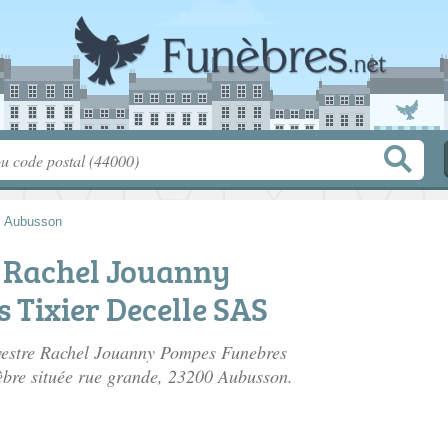
>
Aubusson
 Rachel Jouanny
 Tixier Decelle SAS
uvestre Rachel Jouanny Pompes Funebres
èbre située
rue grande
, 23200 Aubusson.