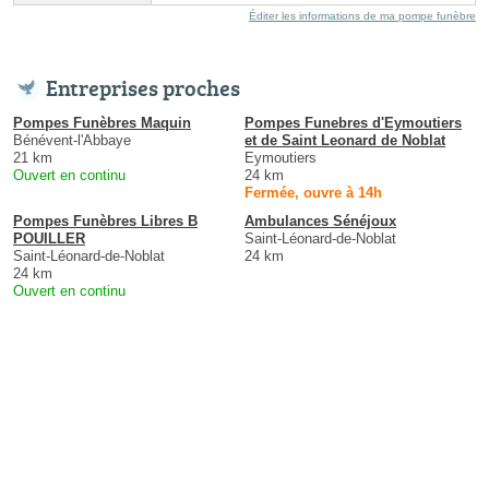
Éditer les informations de ma pompe funèbre
Entreprises proches
Pompes Funèbres Maquin
Pompes Funebres d'Eymoutiers
Bénévent-l'Abbaye
et de Saint Leonard de Noblat
21 km
Eymoutiers
Ouvert en continu
24 km
Fermée, ouvre à 14h
Pompes Funèbres Libres B
Ambulances Sénéjoux
POUILLER
Saint-Léonard-de-Noblat
Saint-Léonard-de-Noblat
24 km
24 km
Ouvert en continu