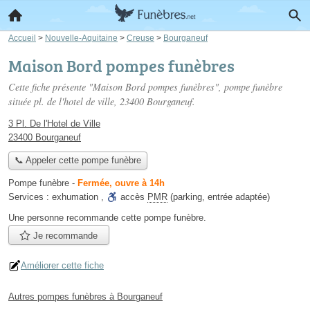
Accueil
>
Nouvelle-Aquitaine
>
Creuse
>
Bourganeuf
Maison Bord pompes funèbres
Cette fiche présente "Maison Bord pompes funèbres", pompe funèbre
située
pl. de l'hotel de ville
, 23400 Bourganeuf.
3 Pl. De l'Hotel de Ville
23400 Bourganeuf
📞 Appeler cette pompe funèbre
Pompe funèbre
-
Fermée, ouvre à 14h
Services :
exhumation
,
accès
PMR
(parking, entrée adaptée)
Une personne
recommande
cette pompe funèbre.
Je recommande
Améliorer cette fiche
Autres pompes funèbres à Bourganeuf