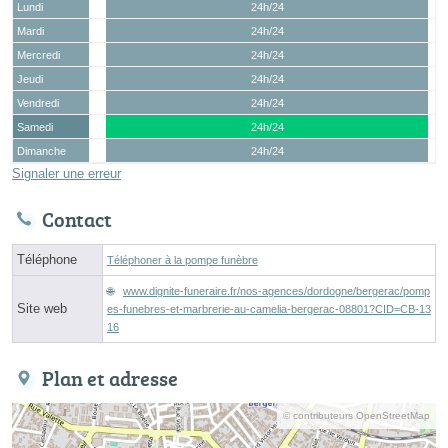
Lundi
24h/24
Mardi
24h/24
Mercredi
24h/24
Jeudi
24h/24
Vendredi
24h/24
Samedi
24h/24
Dimanche
24h/24
Signaler une erreur
Contact
Téléphone
Téléphoner à la pompe funèbre
www.dignite-funeraire.fr/nos-agences/dordogne/bergerac/pomp
Site web
es-funebres-et-marbrerie-au-camelia-bergerac-08801?CID=CB-13
16
Plan et adresse
© contributeurs OpenStreetMap