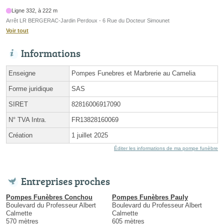
Ligne 332, à 222 m
Arrêt LR BERGERAC-Jardin Perdoux - 6 Rue du Docteur Simounet
Voir tout
Informations
Enseigne
Pompes Funebres et Marbrerie au Camelia
Forme juridique
SAS
SIRET
82816006917090
N° TVA Intra.
FR13828160069
Création
1 juillet 2025
Éditer les informations de ma pompe funèbre
Entreprises proches
Pompes Funèbres Conchou
Pompes Funèbres Pauly
Boulevard du Professeur Albert
Boulevard du Professeur Albert
Calmette
Calmette
570 mètres
605 mètres