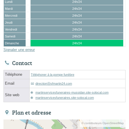
Lundi
24h/24
Mardi
24h/24
Mercredi
24h/24
Jeudi
24h/24
Vendredi
24h/24
Samedi
24h/24
Dimanche
24h/24
Signaler une erreur
Contact
Téléphone
Téléphoner à la pompe funèbre
Email
directionⓐsfmartin24.com
martinservicesfuneraires-mussidan.site-solocal.com
Site web
martinservicesfuneraires.site-solocal.com
Plan et adresse
© contributeurs OpenStreetMap