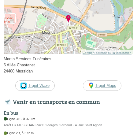
Corriger l’adresse ou la localisation
Martin Services Funéraires
6 Allée Chastanet
24400 Mussidan
Trajet Waze
Trajet Maps
Venir en transports en commun
En bus
Ligne 315, à 370 m
Arrêt LR MUSSIDAN Place Georges Gerbaud - 4 Rue Saint Agnan
Ligne 2B, à 372 m