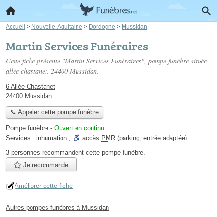
Accueil
>
Nouvelle-Aquitaine
>
Dordogne
>
Mussidan
Martin Services Funéraires
Cette fiche présente "Martin Services Funéraires", pompe funèbre située
allée chastanet
, 24400 Mussidan.
6 Allée Chastanet
24400 Mussidan
📞 Appeler cette pompe funèbre
Pompe funèbre
-
Ouvert en continu
Services :
inhumation
,
accès
PMR
(parking, entrée adaptée)
3 personnes
recommandent
cette pompe funèbre.
Je recommande
Améliorer cette fiche
Autres pompes funèbres à Mussidan