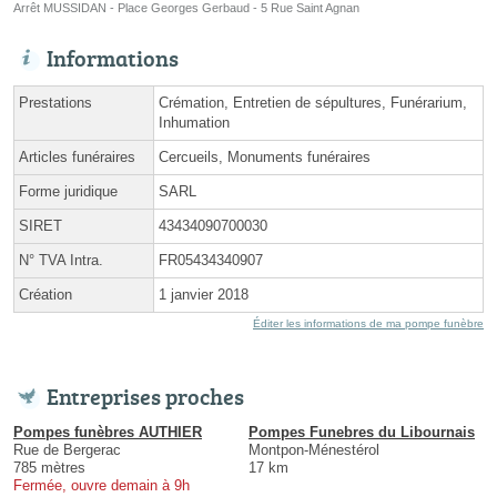
Arrêt MUSSIDAN - Place Georges Gerbaud - 5 Rue Saint Agnan
Informations
Prestations
Crémation, Entretien de sépultures, Funérarium,
Inhumation
Articles funéraires
Cercueils, Monuments funéraires
Forme juridique
SARL
SIRET
43434090700030
N° TVA Intra.
FR05434340907
Création
1 janvier 2018
Éditer les informations de ma pompe funèbre
Entreprises proches
Pompes funèbres AUTHIER
Pompes Funebres du Libournais
Rue de Bergerac
Montpon-Ménestérol
785 mètres
17 km
Fermée, ouvre demain à 9h