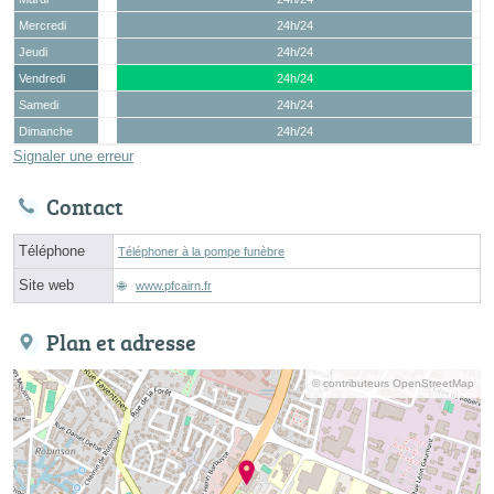
Mercredi
24h/24
Jeudi
24h/24
Vendredi
24h/24
Samedi
24h/24
Dimanche
24h/24
Signaler une erreur
Contact
Téléphone
Téléphoner à la pompe funèbre
Site web
www.pfcairn.fr
Plan et adresse
© contributeurs OpenStreetMap