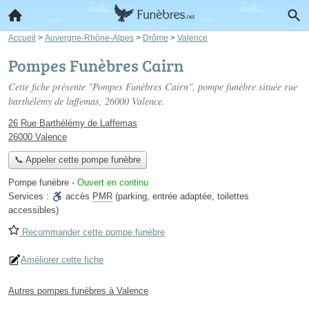
Accueil
>
Auvergne-Rhône-Alpes
>
Drôme
>
Valence
Pompes Funèbres Cairn
Cette fiche présente "Pompes Funèbres Cairn", pompe funèbre située
rue
barthélémy de laffemas
, 26000 Valence.
26 Rue Barthélémy de Laffemas
26000 Valence
📞 Appeler cette pompe funèbre
Pompe funèbre
-
Ouvert en continu
Services :
accès
PMR
(parking, entrée adaptée, toilettes
accessibles)
Recommander cette pompe funèbre
Améliorer cette fiche
Autres pompes funèbres à Valence