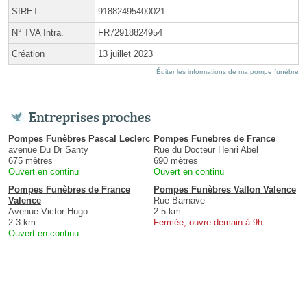
SIRET
91882495400021
N° TVA Intra.
FR72918824954
Création
13 juillet 2023
Éditer les informations de ma pompe funèbre
Entreprises proches
Pompes Funèbres Pascal Leclerc
Pompes Funebres de France
avenue Du Dr Santy
Rue du Docteur Henri Abel
675 mètres
690 mètres
Ouvert en continu
Ouvert en continu
Pompes Funèbres de France
Pompes Funèbres Vallon Valence
Valence
Rue Barnave
Avenue Victor Hugo
2.5 km
2.3 km
Fermée, ouvre demain à 9h
Ouvert en continu