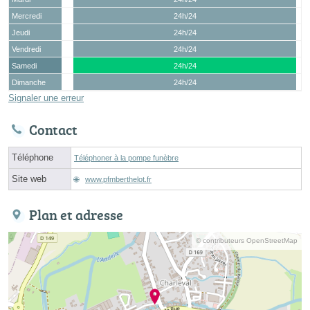
Mercredi
24h/24
Jeudi
24h/24
Vendredi
24h/24
Samedi
24h/24
Dimanche
24h/24
Signaler une erreur
Contact
Téléphone
Téléphoner à la pompe funèbre
Site web
www.pfmberthelot.fr
Plan et adresse
© contributeurs OpenStreetMap