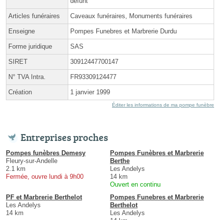
défunt
Articles funéraires
Caveaux funéraires, Monuments funéraires
Enseigne
Pompes Funebres et Marbrerie Durdu
Forme juridique
SAS
SIRET
30912447700147
N° TVA Intra.
FR93309124477
Création
1 janvier 1999
Éditer les informations de ma pompe funèbre
Entreprises proches
Pompes funèbres Demesy
Pompes Funèbres et Marbrerie
Fleury-sur-Andelle
Berthe
2.1 km
Les Andelys
Fermée, ouvre lundi à 9h00
14 km
Ouvert en continu
PF et Marbrerie Berthelot
Pompes Funebres et Marbrerie
Les Andelys
Berthelot
14 km
Les Andelys