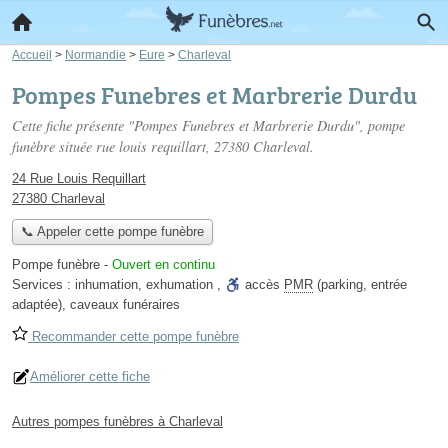
Accueil
>
Normandie
>
Eure
>
Charleval
Pompes Funebres et Marbrerie Durdu
Cette fiche présente "Pompes Funebres et Marbrerie Durdu", pompe
funèbre située
rue louis requillart
, 27380 Charleval.
24 Rue Louis Requillart
27380 Charleval
📞 Appeler cette pompe funèbre
Pompe funèbre
-
Ouvert en continu
Services :
inhumation
,
exhumation
,
accès
PMR
(parking, entrée
adaptée)
,
caveaux funéraires
Recommander cette pompe funèbre
Améliorer cette fiche
Autres pompes funèbres à Charleval