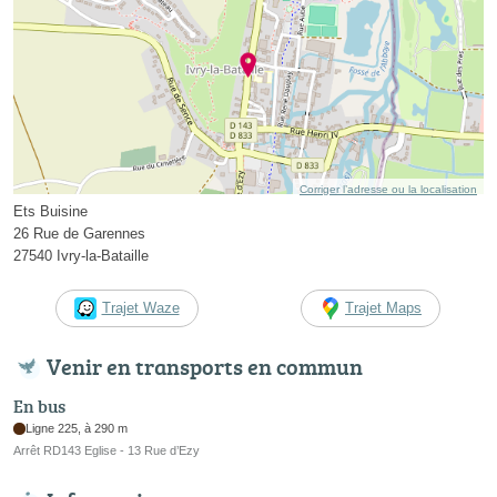
Corriger l’adresse ou la localisation
Ets Buisine
26 Rue de Garennes
27540 Ivry-la-Bataille
Trajet Waze
Trajet Maps
Venir en transports en commun
En bus
Ligne 225, à 290 m
Arrêt RD143 Eglise - 13 Rue d’Ezy