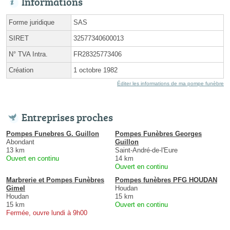
Informations
Forme juridique
SAS
SIRET
32577340600013
N° TVA Intra.
FR28325773406
Création
1 octobre 1982
Éditer les informations de ma pompe funèbre
Entreprises proches
Pompes Funebres G. Guillon
Pompes Funèbres Georges
Abondant
Guillon
13 km
Saint-André-de-l'Eure
Ouvert en continu
14 km
Ouvert en continu
Marbrerie et Pompes Funèbres
Pompes funèbres PFG HOUDAN
Gimel
Houdan
Houdan
15 km
15 km
Ouvert en continu
Fermée, ouvre lundi à 9h00