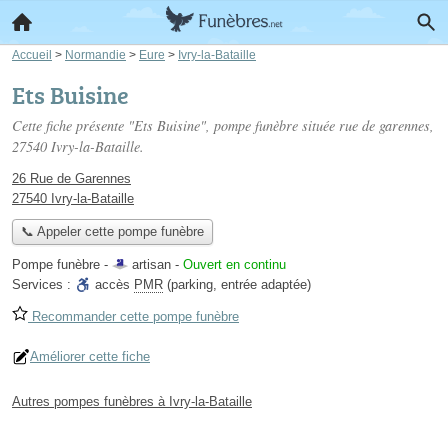
Accueil
>
Normandie
>
Eure
>
Ivry-la-Bataille
Ets Buisine
Cette fiche présente "Ets Buisine", pompe funèbre située
rue de garennes
,
27540 Ivry-la-Bataille.
26 Rue de Garennes
27540 Ivry-la-Bataille
📞 Appeler cette pompe funèbre
Pompe funèbre -
artisan
-
Ouvert en continu
Services :
accès
PMR
(parking, entrée adaptée)
Recommander cette pompe funèbre
Améliorer cette fiche
Autres pompes funèbres à Ivry-la-Bataille