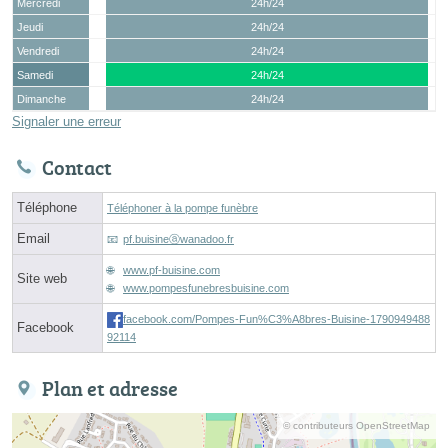
Mercredi
24h/24
Jeudi
24h/24
Vendredi
24h/24
Samedi
24h/24
Dimanche
24h/24
Signaler une erreur
Contact
Téléphone
Téléphoner à la pompe funèbre
Email
pf.buisineⓐwanadoo.fr
www.pf-buisine.com
Site web
www.pompesfunebresbuisine.com
facebook.com/Pompes-Fun%C3%A8bres-Buisine-1790949488
Facebook
92114
Plan et adresse
© contributeurs OpenStreetMap