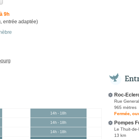
à 9h
, entrée adaptée)
nèbre
bourg
Ent
Roc-Ecler
Rue General
965 mètres
Fermée, ouv
14h - 18h
Pompes F
14h - 18h
Le Thuit-de-
14h - 18h
13 km