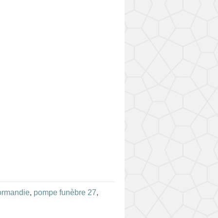
ormandie
,
pompe funèbre 27
,