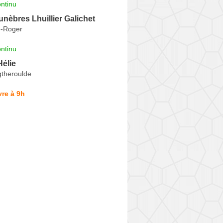
ntinu
èbres Lhuillier Galichet
e-Roger
ntinu
élie
theroulde
re à 9h