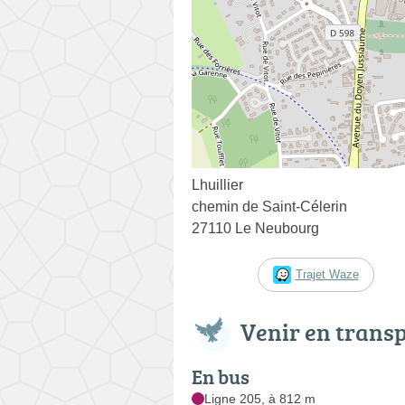
Lhuillier
chemin de Saint-Célerin
27110 Le Neubourg
Trajet Waze
Venir en trans
En bus
Ligne 205, à 812 m