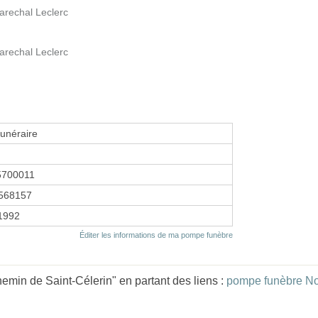
Marechal Leclerc
Marechal Leclerc
funéraire
5700011
568157
 1992
Éditer les informations de ma pompe funèbre
hemin de Saint-Célerin" en partant des liens :
pompe funèbre N