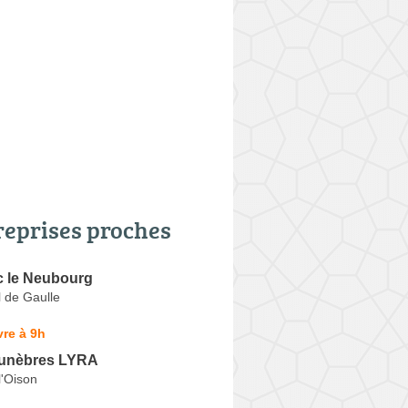
reprises proches
c le Neubourg
 de Gaulle
re à 9h
unèbres LYRA
l'Oison