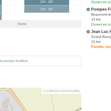
Ouvert en co
14h - 18h
Pompes Fun
14h - 18h
Beaumont-l
13 km
Ouvert en co
Fermé
Jean Luc H
Grand-Bourg
15 km
Fermée, ouv
 la pompe funèbre
© contributeurs OpenStreetMap