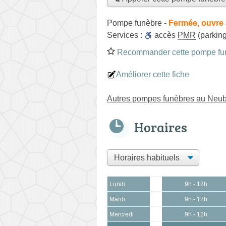
Pompe funèbre
-
Fermée, ouvre 
Services :
accès
PMR
(parking
Recommander cette pompe fu
Améliorer cette fiche
Autres pompes funèbres au Neu
Horaires
Lundi
9h - 12h
Mardi
9h - 12h
Mercredi
9h - 12h