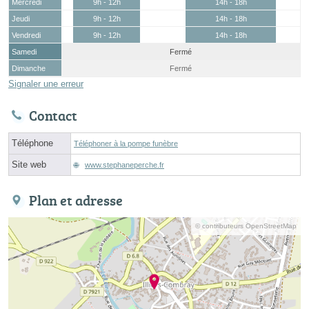
Mercredi
9h - 12h
14h - 18h
Jeudi
9h - 12h
14h - 18h
Vendredi
9h - 12h
14h - 18h
Samedi
Fermé
Dimanche
Fermé
Signaler une erreur
Contact
Téléphone
Téléphoner à la pompe funèbre
Site web
www.stephaneperche.fr
Plan et adresse
© contributeurs OpenStreetMap