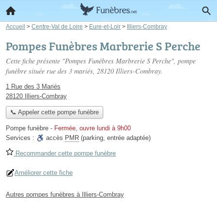
Accueil
>
Centre-Val de Loire
>
Eure-et-Loir
>
Illiers-Combray
Pompes Funèbres Marbrerie S Perche
Cette fiche présente "Pompes Funèbres Marbrerie S Perche", pompe
funèbre située
rue des 3 mariés
, 28120 Illiers-Combray.
1 Rue des 3 Mariés
28120 Illiers-Combray
📞 Appeler cette pompe funèbre
Pompe funèbre
-
Fermée, ouvre lundi à 9h00
Services :
accès
PMR
(parking, entrée adaptée)
Recommander cette pompe funèbre
Améliorer cette fiche
Autres pompes funèbres à Illiers-Combray