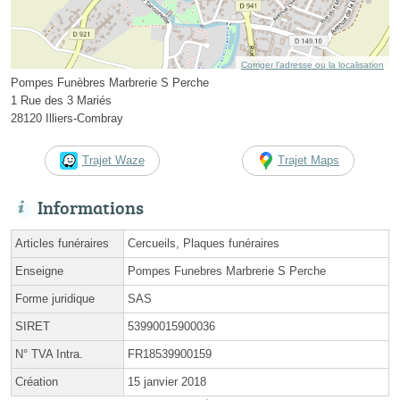
Corriger l’adresse ou la localisation
Pompes Funèbres Marbrerie S Perche
1 Rue des 3 Mariés
28120 Illiers-Combray
Trajet Waze
Trajet Maps
Informations
Articles funéraires
Cercueils, Plaques funéraires
Enseigne
Pompes Funebres Marbrerie S Perche
Forme juridique
SAS
SIRET
53990015900036
N° TVA Intra.
FR18539900159
Création
15 janvier 2018