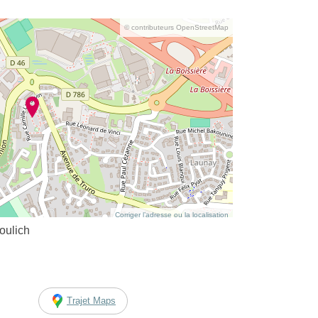
© contributeurs OpenStreetMap
Corriger l’adresse ou la localisation
oulich
Trajet Maps