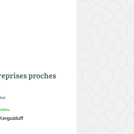
reprises proches
tal
ntinu
Kerguiduff