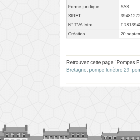
Forme juridique
SAS
SIRET
3948127
N° TVA Intra.
FR81394
Création
20 septe
Retrouvez cette page "Pompes Fu
Bretagne
,
pompe funèbre 29
,
pom