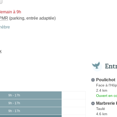
demain à 9h
PMR
(parking, entrée adaptée)
nèbre
x
Ent
Poulichot
Face à l'Hôpi
2.4 km
Ouvert en co
9h - 17h
Marbrerie 
9h - 17h
Taulé
9h - 17h
4.6 km