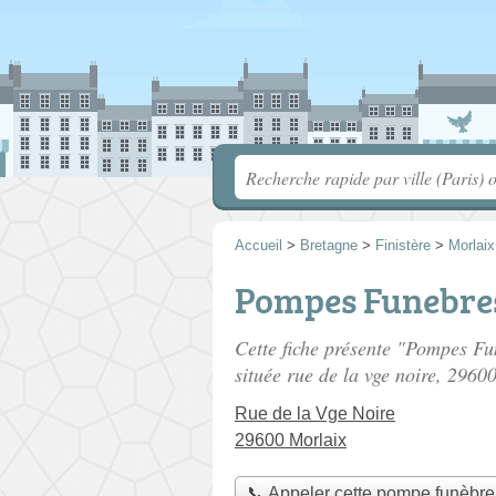
Accueil
>
Bretagne
>
Finistère
>
Morlaix
Pompes Funebres
Cette fiche présente "Pompes Fu
située
rue de la vge noire
, 29600
Rue de la Vge Noire
29600 Morlaix
📞 Appeler cette pompe funèbre