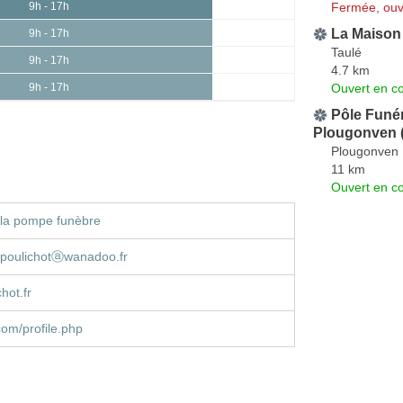
Fermée, ouv
9h - 17h
La Maison
9h - 17h
Taulé
9h - 17h
4.7 km
Ouvert en co
9h - 17h
Pôle Funér
Plougonven 
Plougonven
11 km
Ouvert en co
 la pompe funèbre
.poulichotⓐwanadoo.fr
hot.fr
om/profile.php