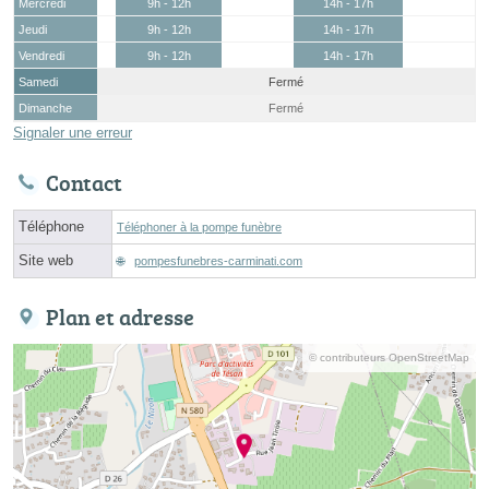
Mercredi
9h - 12h
14h - 17h
Jeudi
9h - 12h
14h - 17h
Vendredi
9h - 12h
14h - 17h
Samedi
Fermé
Dimanche
Fermé
Signaler une erreur
Contact
Téléphone
Téléphoner à la pompe funèbre
Site web
pompesfunebres-carminati.com
Plan et adresse
© contributeurs OpenStreetMap