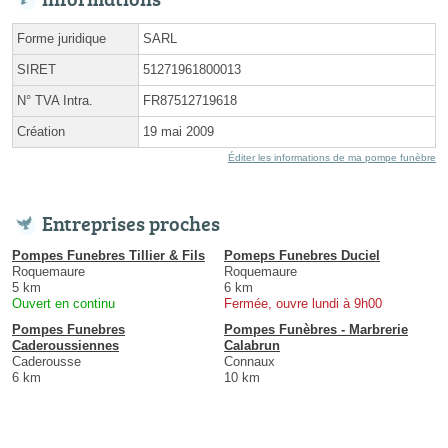
Forme juridique
SARL
SIRET
51271961800013
N° TVA Intra.
FR87512719618
Création
19 mai 2009
Éditer les informations de ma pompe funèbre
Entreprises proches
Pompes Funebres Tillier & Fils
Pomeps Funebres Duciel
Roquemaure
Roquemaure
5 km
6 km
Ouvert en continu
Fermée, ouvre lundi à 9h00
Pompes Funebres
Pompes Funèbres - Marbrerie
Caderoussiennes
Calabrun
Caderousse
Connaux
6 km
10 km