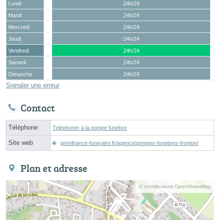
Lundi
24h/24
Mardi
24h/24
Mercredi
24h/24
Jeudi
24h/24
Vendredi
24h/24
Samedi
24h/24
Dimanche
24h/24
Signaler une erreur
Contact
Téléphone
Téléphoner à la pompe funèbre
Site web
previfrance-funeraire.fr/agence/pompes-funebres-fronton/
Plan et adresse
© contributeurs OpenStreetMap