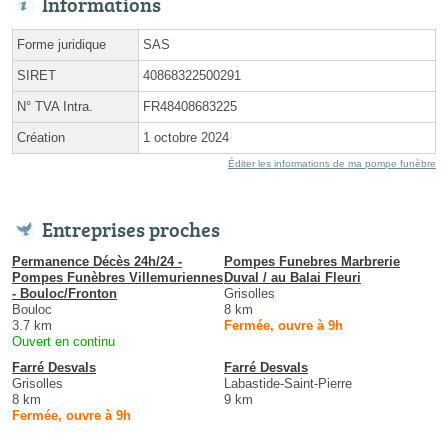
Informations
Forme juridique
SAS
SIRET
40868322500291
N° TVA Intra.
FR48408683225
Création
1 octobre 2024
Éditer les informations de ma pompe funèbre
Entreprises proches
Permanence Décès 24h/24 -
Pompes Funebres Marbrerie
Pompes Funèbres Villemuriennes
Duval / au Balai Fleuri
- Bouloc/Fronton
Grisolles
Bouloc
8 km
3.7 km
Fermée, ouvre à 9h
Ouvert en continu
Farré Desvals
Farré Desvals
Grisolles
Labastide-Saint-Pierre
8 km
9 km
Fermée, ouvre à 9h