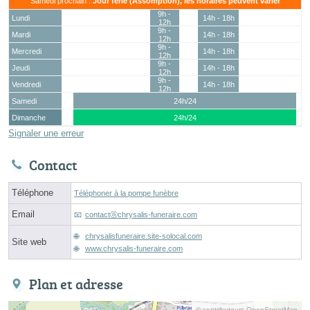
Samedi prochain :
Jour férié (Assomption), les horaires peuvent varier
9h -
Lundi
14h - 18h
12h
9h -
Mardi
14h - 18h
12h
9h -
Mercredi
14h - 18h
12h
9h -
Jeudi
14h - 18h
12h
9h -
Vendredi
14h - 18h
12h
Samedi
24h/24
Dimanche
24h/24
Signaler une erreur
Contact
Téléphone
Téléphoner à la pompe funèbre
Email
contactⓐchrysalis-funeraire.com
chrysalisfuneraire.site-solocal.com
Site web
www.chrysalis-funeraire.com
Plan et adresse
© contributeurs OpenStreetMap