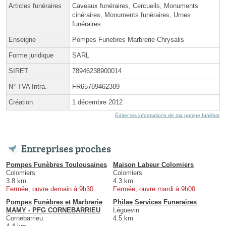
Articles funéraires
Caveaux funéraires, Cercueils, Monuments
cinéraires, Monuments funéraires, Urnes
funéraires
Enseigne
Pompes Funebres Marbrerie Chrysalis
Forme juridique
SARL
SIRET
78946238900014
N° TVA Intra.
FR65789462389
Création
1 décembre 2012
Éditer les informations de ma pompe funèbre
Entreprises proches
Pompes Funèbres Toulousaines
Maison Labeur Colomiers
Colomiers
Colomiers
3.8 km
4.3 km
Fermée, ouvre demain à 9h30
Fermée, ouvre mardi à 9h00
Pompes Funèbres et Marbrerie
Philae Services Funeraires
MAMY - PFG CORNEBARRIEU
Léguevin
Cornebarrieu
4.5 km