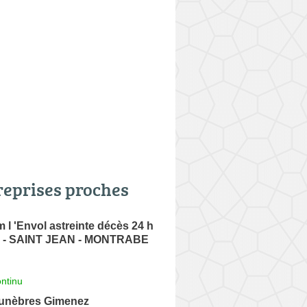
reprises proches
 l 'Envol astreinte décès 24 h
ON - SAINT JEAN - MONTRABE
ntinu
unèbres Gimenez