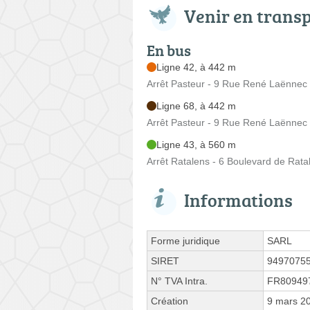
Venir en trans
En bus
Ligne 42, à 442 m
Arrêt Pasteur - 9 Rue René Laënnec
Ligne 68, à 442 m
Arrêt Pasteur - 9 Rue René Laënnec
Ligne 43, à 560 m
Arrêt Ratalens - 6 Boulevard de Rata
Informations
Forme juridique
SARL
SIRET
9497075
N° TVA Intra.
FR80949
Création
9 mars 2