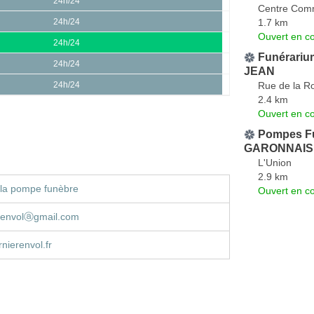
24h/24
Centre Comm
1.7 km
24h/24
Ouvert en co
24h/24
Funérariu
24h/24
JEAN
Rue de la R
24h/24
2.4 km
Ouvert en co
Pompes Fu
GARONNAISE
L'Union
2.9 km
 la pompe funèbre
Ouvert en co
erenvolⓐgmail.com
nierenvol.fr