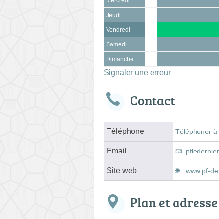
Mercredi
Jeudi
Vendredi
Samedi
Dimanche
Signaler une erreur
Contact
Téléphone
Téléphoner à
Email
pflederni
Site web
www.pf-der
Plan et adresse