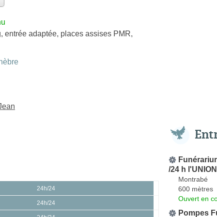
nu
, entrée adaptée, places assises PMR,
nèbre
-Jean
Ent
Funérarium
/24 h l'UNI
Montrabé
600 mètres
24h/24
Ouvert en co
24h/24
Pompes F