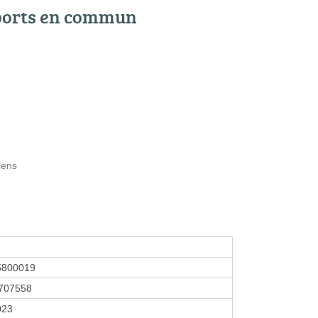
ports en commun
lens
5800019
707558
023