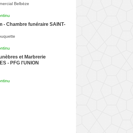
ercial Belbèze
ntinu
m - Chambre funéraire SAINT-
ouquette
ntinu
nèbres et Marbrerie
S - PFG l'UNION
ntinu