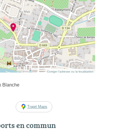
Corriger l’adresse ou la localisation
ix Blanche
Trajet Maps
ports en commun