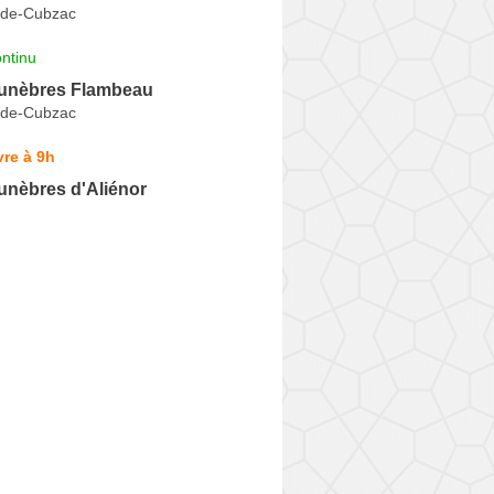
-de-Cubzac
ntinu
unèbres Flambeau
-de-Cubzac
re à 9h
nèbres d'Aliénor