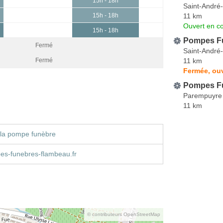
15h - 18h
Saint-André
11 km
15h - 18h
Ouvert en co
15h - 18h
Pompes F
Fermé
Saint-André
11 km
Fermé
Fermée, ouv
Pompes Fu
Parempuyre
11 km
 la pompe funèbre
s-funebres-flambeau.fr
© contributeurs OpenStreetMap