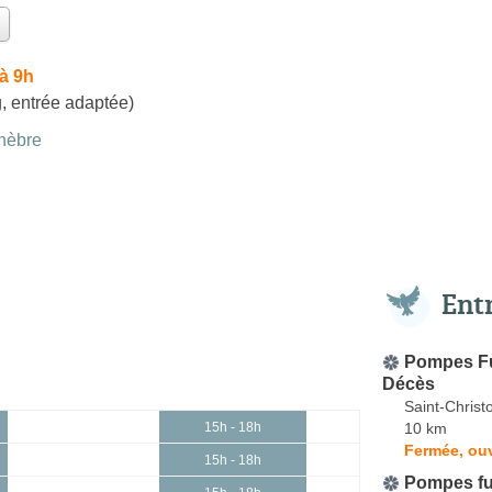
à 9h
, entrée adaptée)
nèbre
Ent
Pompes Fun
Décès
Saint-Christ
10 km
15h - 18h
Fermée, ouv
15h - 18h
Pompes fu