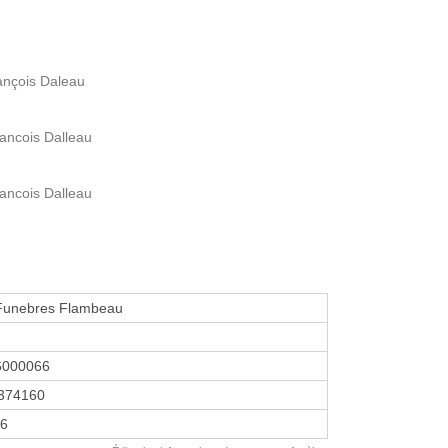
rançois Daleau
rancois Dalleau
rancois Dalleau
unebres Flambeau
6000066
374160
16