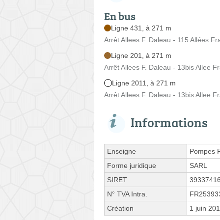
En bus
Ligne 431, à 271 m
Arrêt Allees F. Daleau - 115 Allées F
Ligne 201, à 271 m
Arrêt Allees F. Daleau - 13bis Allee F
Ligne 2011, à 271 m
Arrêt Allees F. Daleau - 13bis Allee F
Informations
Enseigne
Pompes F
Forme juridique
SARL
SIRET
3933741
N° TVA Intra.
FR25393
Création
1 juin 20