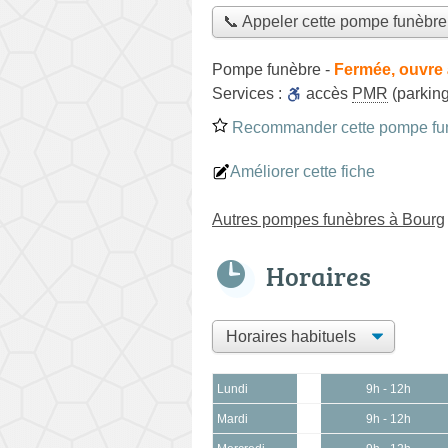
📞 Appeler cette pompe funèbre
Pompe funèbre
-
Fermée, ouvre 
Services :
accès
PMR
(parking
Recommander cette pompe fu
Améliorer cette fiche
Autres pompes funèbres à Bourg
Horaires
Lundi
9h - 12h
Mardi
9h - 12h