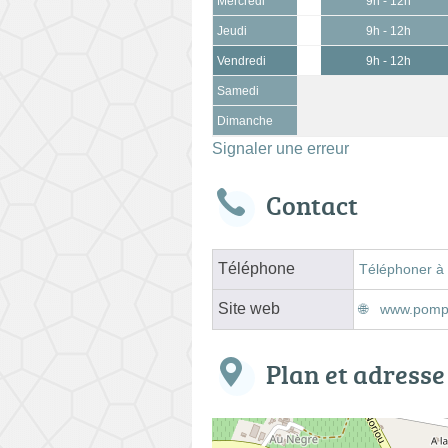
Mercredi
9h - 12h
Jeudi
9h - 12h
Vendredi
9h - 12h
Samedi
Dimanche
Signaler une erreur
Contact
Téléphone
Téléphoner à
Site web
www.pompe
Plan et adresse