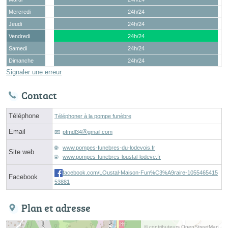
Mercredi
24h/24
Jeudi
24h/24
Vendredi
24h/24
Samedi
24h/24
Dimanche
24h/24
Signaler une erreur
Contact
Téléphone
Téléphoner à la pompe funèbre
Email
pfmdl34ⓐgmail.com
www.pompes-funebres-du-lodevois.fr
Site web
www.pompes-funebres-loustal-lodeve.fr
facebook.com/LOustal-Maison-Fun%C3%A9raire-1055465415
Facebook
53881
Plan et adresse
© contributeurs OpenStreetMap