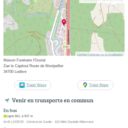
Corriger l’adresse ou la localisation
Maison Funéraire l'Oustal
Zae le Capitoul Route de Montpellier
34700 Lodève
Trajet Waze
Trajet Maps
Venir en transports en commun
En bus
Ligne 661, à 937 m
Arrêt LODEVE - Général de Gaulle - 162 Allée Danielle Mitterrand