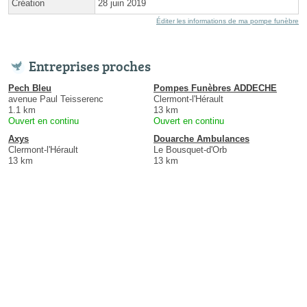
Création
28 juin 2019
Éditer les informations de ma pompe funèbre
Entreprises proches
Pech Bleu
Pompes Funèbres ADDECHE
avenue Paul Teisserenc
Clermont-l'Hérault
1.1 km
13 km
Ouvert en continu
Ouvert en continu
Axys
Douarche Ambulances
Clermont-l'Hérault
Le Bousquet-d'Orb
13 km
13 km