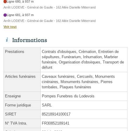
Ligne 680, à 937 m
Arrêt LODEVE - Général de Gaulle - 162 Allée Danielle Mitterrand
Ligne 681, à 937 m
Arrêt LODEVE - Général de Gaulle - 162 Allée Danielle Mitterrand
Voir tout
Informations
Prestations
Contrats d'obsèques, Crémation, Entretien de
sépultures, Funérarium, Inhumation, Marbrier
funéraire, Organisation d'obsèques, Transport de
défunt
Articles funéraires
Caveaux funéraires, Cercueils, Monuments
cinéraires, Monuments funéraires, Pierres
tombales, Plaques funéraires
Enseigne
Pompes Funebres du Lodevois
Forme juridique
SARL
SIRET
85218914100017
N° TVA Intra.
FR30852189141