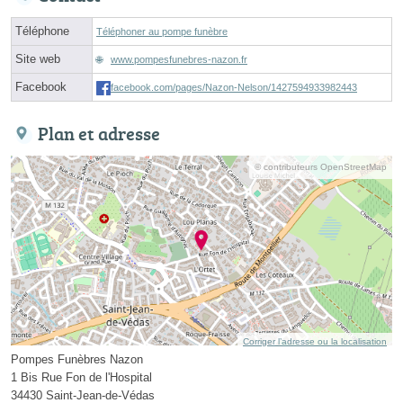
Téléphone
Téléphoner au pompe funèbre
Site web
www.pompesfunebres-nazon.fr
Facebook
facebook.com/pages/Nazon-Nelson/1427594933982443
Plan et adresse
© contributeurs OpenStreetMap
Corriger l’adresse ou la localisation
Pompes Funèbres Nazon
1 Bis Rue Fon de l'Hospital
34430 Saint-Jean-de-Védas