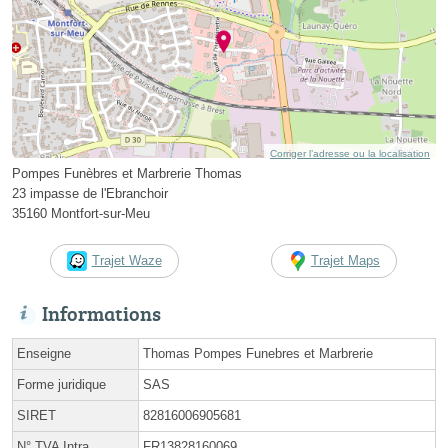
Corriger l’adresse ou la localisation
Pompes Funèbres et Marbrerie Thomas
23 impasse de l'Ebranchoir
35160 Montfort-sur-Meu
Trajet Waze
Trajet Maps
Informations
Enseigne
Thomas Pompes Funebres et Marbrerie
Forme juridique
SAS
SIRET
82816006905681
N° TVA Intra.
FR13828160069