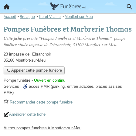
Accueil
>
Bretagne
>
Ille-et-Vilaine
>
Montfort-sur-Meu
Pompes Funèbres et Marbrerie Thomas
Cette fiche présente "Pompes Funèbres et Marbrerie Thomas", pompe
funèbre située
impasse de l'ebranchoir
, 35160 Montfort-sur-Meu.
23 impasse de l'Ebranchoir
35160 Montfort-sur-Meu
📞 Appeler cette pompe funèbre
Pompe funèbre
-
Ouvert en continu
Services :
accès
PMR
(parking, entrée adaptée, places assises
PMR)
Recommander cette pompe funèbre
Améliorer cette fiche
Autres pompes funèbres à Montfort-sur-Meu