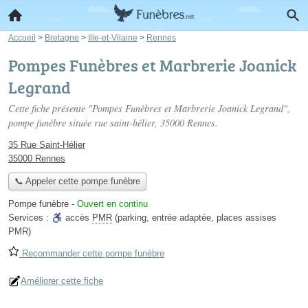
Accueil
>
Bretagne
>
Ille-et-Vilaine
>
Rennes
Pompes Funèbres et Marbrerie Joanick
Legrand
Cette fiche présente "Pompes Funèbres et Marbrerie Joanick Legrand",
pompe funèbre située
rue saint-hélier
, 35000 Rennes.
35 Rue Saint-Hélier
35000 Rennes
📞 Appeler cette pompe funèbre
Pompe funèbre
-
Ouvert en continu
Services :
accès
PMR
(parking, entrée adaptée, places assises
PMR)
Recommander cette pompe funèbre
Améliorer cette fiche