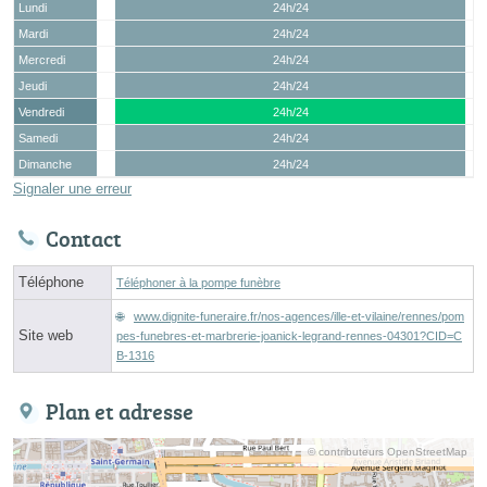
Lundi
24h/24
Mardi
24h/24
Mercredi
24h/24
Jeudi
24h/24
Vendredi
24h/24
Samedi
24h/24
Dimanche
24h/24
Signaler une erreur
Contact
Téléphone
Téléphoner à la pompe funèbre
www.dignite-funeraire.fr/nos-agences/ille-et-vilaine/rennes/pom
Site web
pes-funebres-et-marbrerie-joanick-legrand-rennes-04301?CID=C
B-1316
Plan et adresse
© contributeurs OpenStreetMap