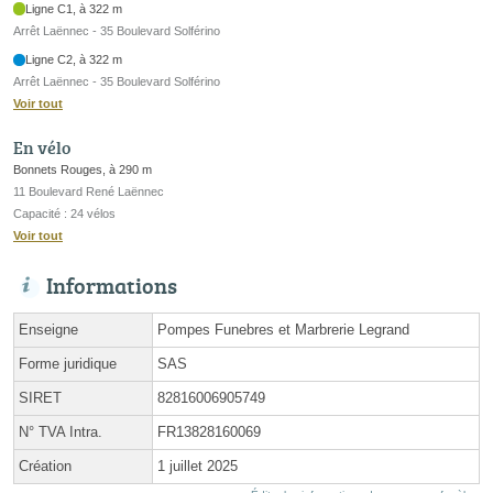
Ligne C1, à 322 m
Arrêt Laënnec - 35 Boulevard Solférino
Ligne C2, à 322 m
Arrêt Laënnec - 35 Boulevard Solférino
Voir tout
En vélo
Bonnets Rouges, à 290 m
11 Boulevard René Laënnec
Capacité : 24 vélos
Voir tout
Informations
Enseigne
Pompes Funebres et Marbrerie Legrand
Forme juridique
SAS
SIRET
82816006905749
N° TVA Intra.
FR13828160069
Création
1 juillet 2025