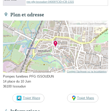
res-pfg-issoudun-04009?CID=CB-1315
Plan et adresse
© contributeurs OpenStreetMap
Corriger l’adresse ou la localisation
Pompes funèbres PFG ISSOUDUN
14 place du 10 Juin
36100 Issoudun
Trajet Waze
Trajet Maps