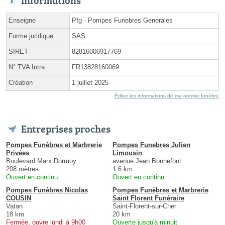
Informations
Enseigne
Pfg - Pompes Funebres Generales
Forme juridique
SAS
SIRET
82816006917769
N° TVA Intra.
FR13828160069
Création
1 juillet 2025
Éditer les informations de ma pompe funèbre
Entreprises proches
Pompes Funèbres et Marbrerie
Pompes Funebres Julien
Privées
Limousin
Boulevard Marx Dormoy
avenue Jean Bonnefont
208 mètres
1.6 km
Ouvert en continu
Ouvert en continu
Pompes Funèbres Nicolas
Pompes Funèbres et Marbrerie
COUSIN
Saint Florent Funéraire
Vatan
Saint-Florent-sur-Cher
18 km
20 km
Fermée, ouvre lundi à 9h00
Ouverte jusqu'à minuit