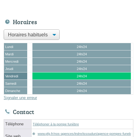
Horaires
Lundi
24h/24
Mardi
24h/24
Mercredi
24h/24
Jeudi
24h/24
Vendredi
24h/24
Samedi
24h/24
Dimanche
24h/24
Signaler une erreur
Contact
Téléphone
Téléphoner à la pompe funèbre
www.pfg.fr/nos-agences/indre/issoudun/agence-pompes-funeb
Site web