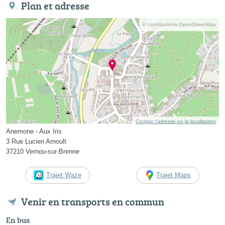
Plan et adresse
© contributeurs OpenStreetMap
Corriger l’adresse ou la localisation
Anemone - Aux Iris
3 Rue Lucien Arnoult
37210 Vernou-sur-Brenne
Trajet Waze
Trajet Maps
Venir en transports en commun
En bus