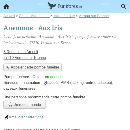
Accueil
>
Centre-Val de Loire
>
Indre-et-Loire
>
Vernou-sur-Brenne
Anemone - Aux Iris
Cette fiche présente "Anemone - Aux Iris", pompe funèbre située
rue
lucien arnoult
, 37210 Vernou-sur-Brenne.
3 Rue Lucien Arnoult
37210 Vernou-sur-Brenne
📞 Appeler cette pompe funèbre
Pompe funèbre
-
Ouvert en continu
Services :
inhumation
,
accès
PMR
(parking, entrée adaptée)
,
caveaux funéraires
Une personne
recommande
cette pompe funèbre.
Je recommande
Améliorer cette fiche