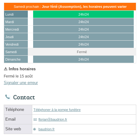
Samedi prochain :
Jour férié (Assomption), les horaires peuvent varier
Lundi
24h/24
Mardi
24h/24
Mercredi
24h/24
Jeudi
24h/24
Vendredi
24h/24
Samedi
Fermé
(15 août)
Dimanche
24h/24
Fermé le 15 août
Signaler une erreur
Contact
Téléphone
Téléphoner à la pompe funèbre
Email
florianⓐbaudrion.fr
Site web
baudrion.fr