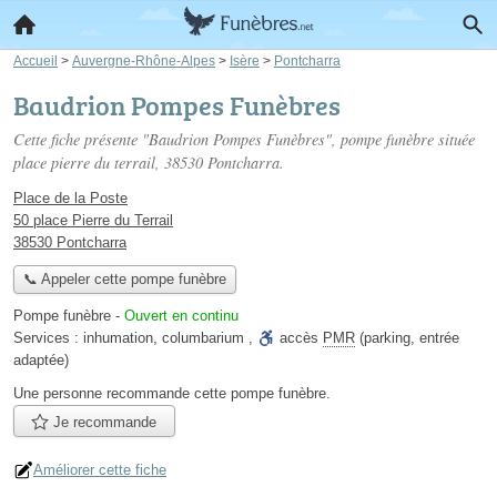
Accueil
>
Auvergne-Rhône-Alpes
>
Isère
>
Pontcharra
Baudrion Pompes Funèbres
Cette fiche présente "Baudrion Pompes Funèbres", pompe funèbre située
place pierre du terrail
, 38530 Pontcharra.
Place de la Poste
50 place Pierre du Terrail
38530 Pontcharra
📞 Appeler cette pompe funèbre
Pompe funèbre
-
Ouvert en continu
Services :
inhumation
,
columbarium
,
accès
PMR
(parking, entrée
adaptée)
Une personne
recommande
cette pompe funèbre.
Je recommande
Améliorer cette fiche