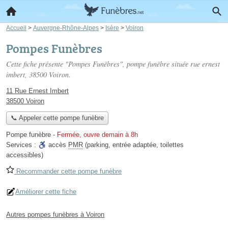
Accueil
>
Auvergne-Rhône-Alpes
>
Isère
>
Voiron
Pompes Funèbres
Cette fiche présente "Pompes Funèbres", pompe funèbre située
rue ernest
imbert
, 38500 Voiron.
11 Rue Ernest Imbert
38500 Voiron
📞 Appeler cette pompe funèbre
Pompe funèbre
-
Fermée, ouvre demain à 8h
Services :
accès
PMR
(parking, entrée adaptée, toilettes
accessibles)
Recommander cette pompe funèbre
Améliorer cette fiche
Autres pompes funèbres à Voiron