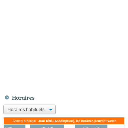
Horaires
Samedi prochain :
Jour férié (Assomption), les horaires peuvent varier
Lundi
8h - 12h
13h15 - 17h