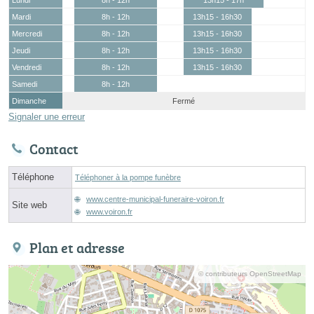
Mardi
8h - 12h
13h15 - 16h30
Mercredi
8h - 12h
13h15 - 16h30
Jeudi
8h - 12h
13h15 - 16h30
Vendredi
8h - 12h
13h15 - 16h30
Samedi
8h - 12h
Dimanche
Fermé
Signaler une erreur
Contact
Téléphone
Téléphoner à la pompe funèbre
www.centre-municipal-funeraire-voiron.fr
Site web
www.voiron.fr
Plan et adresse
© contributeurs OpenStreetMap