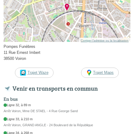
Corriger l’adresse ou la localisation
Pompes Funèbres
11 Rue Ernest Imbert
38500 Voiron
Trajet Waze
Trajet Maps
Venir en transports en commun
En bus
Ligne 32, à 89 m
Arrêt Voiron, Mme DE STAEL - 4 Rue George Sand
Ligne 33, à 210 m
Arrêt Voiron, GRAND ANGLE - 24 Boulevard de la République
Ligne 34, à 268 m