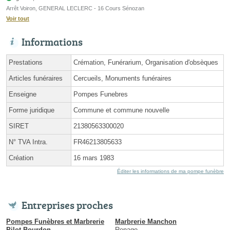
Arrêt Voiron, GENERAL LECLERC - 16 Cours Sénozan
Voir tout
Informations
Prestations
Crémation, Funérarium, Organisation d'obsèques
Articles funéraires
Cercueils, Monuments funéraires
Enseigne
Pompes Funebres
Forme juridique
Commune et commune nouvelle
SIRET
21380563300020
N° TVA Intra.
FR46213805633
Création
16 mars 1983
Éditer les informations de ma pompe funèbre
Entreprises proches
Pompes Funèbres et Marbrerie
Marbrerie Manchon
Pilot Bourdon
Renage