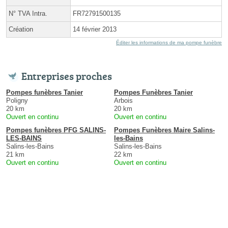
N° TVA Intra.
FR72791500135
Création
14 février 2013
Éditer les informations de ma pompe funèbre
Entreprises proches
Pompes funèbres Tanier
Pompes Funèbres Tanier
Poligny
Arbois
20 km
20 km
Ouvert en continu
Ouvert en continu
Pompes funèbres PFG SALINS-
Pompes Funèbres Maire Salins-
LES-BAINS
les-Bains
Salins-les-Bains
Salins-les-Bains
21 km
22 km
Ouvert en continu
Ouvert en continu