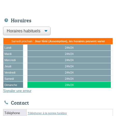
Horaires
Samedi prochain :
Jour férié (Assomption), les horaires peuvent varier
Lundi
24h/24
Mardi
24h/24
Mercredi
24h/24
Jeudi
24h/24
Vendredi
24h/24
Samedi
24h/24
Dimanche
24h/24
Signaler une erreur
Contact
Téléphone
Téléphoner à la pompe funèbre