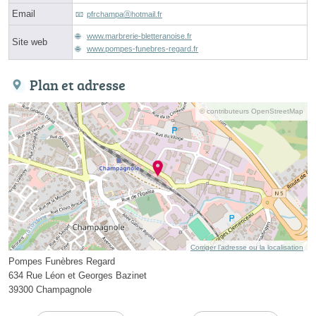
Email
pfrchampaⓐhotmail.fr
www.marbrerie-bletteranoise.fr
Site web
www.pompes-funebres-regard.fr
Plan et adresse
© contributeurs OpenStreetMap
Corriger l’adresse ou la localisation
Pompes Funèbres Regard
634 Rue Léon et Georges Bazinet
39300 Champagnole