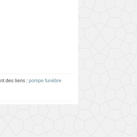
t des liens :
pompe funèbre