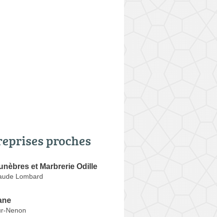
reprises proches
nèbres et Marbrerie Odille
laude Lombard
iane
ur-Nenon