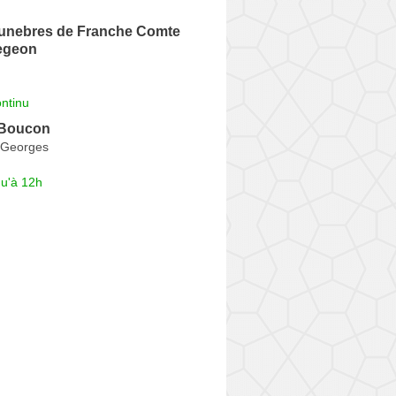
nebres de Franche Comte
iegeon
ntinu
 Boucon
t-Georges
qu'à 12h