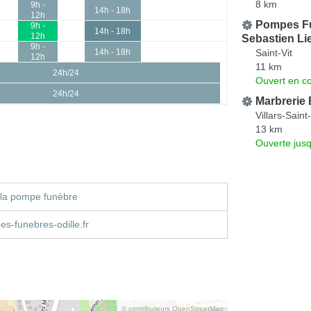
8 km
9h -
14h - 18h
12h
Pompes Fu
9h -
14h - 18h
12h
Sebastien L
9h -
Saint-Vit
14h - 18h
12h
11 km
24h/24
Ouvert en co
24h/24
Marbrerie
Villars-Sain
13 km
Ouverte jus
 la pompe funèbre
-funebres-odille.fr
© contributeurs OpenStreetMap