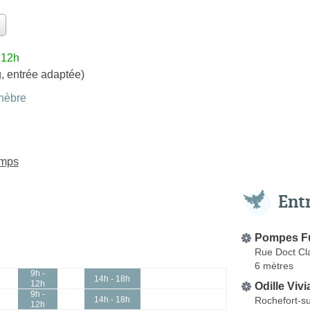
 12h
, entrée adaptée)
nèbre
amps
Ent
Pompes Fu
Rue Doct C
6 mètres
9h -
14h - 18h
12h
Odille Viv
9h -
Rochefort-s
14h - 18h
12h