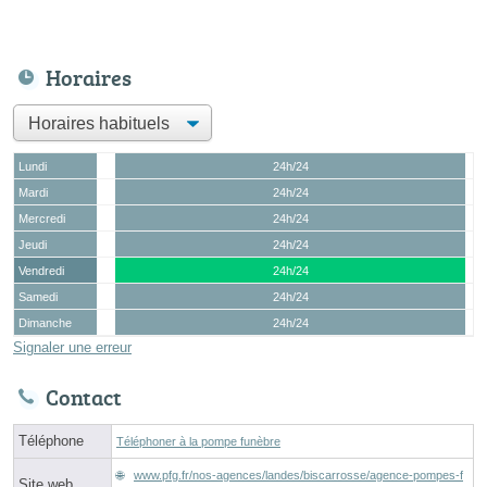
Horaires
Lundi
24h/24
Mardi
24h/24
Mercredi
24h/24
Jeudi
24h/24
Vendredi
24h/24
Samedi
24h/24
Dimanche
24h/24
Signaler une erreur
Contact
Téléphone
Téléphoner à la pompe funèbre
www.pfg.fr/nos-agences/landes/biscarrosse/agence-pompes-f
Site web