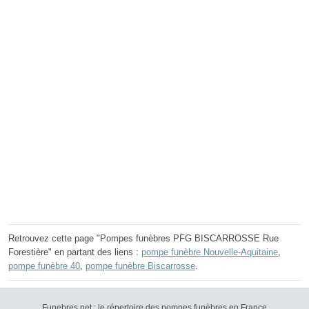
Retrouvez cette page "Pompes funèbres PFG BISCARROSSE Rue
Forestière" en partant des liens :
pompe funèbre Nouvelle-Aquitaine
,
pompe funèbre 40
,
pompe funèbre Biscarrosse
.
Funebres.net : le répertoire des pompes funèbres en France