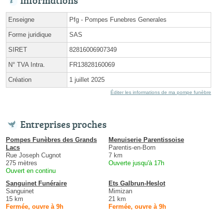
Informations
Enseigne
Pfg - Pompes Funebres Generales
Forme juridique
SAS
SIRET
82816006907349
N° TVA Intra.
FR13828160069
Création
1 juillet 2025
Éditer les informations de ma pompe funèbre
Entreprises proches
Pompes Funèbres des Grands
Menuiserie Parentissoise
Lacs
Parentis-en-Born
Rue Joseph Cugnot
7 km
275 mètres
Ouverte jusqu'à 17h
Ouvert en continu
Sanguinet Funéraire
Ets Galbrun-Heslot
Sanguinet
Mimizan
15 km
21 km
Fermée, ouvre à 9h
Fermée, ouvre à 9h