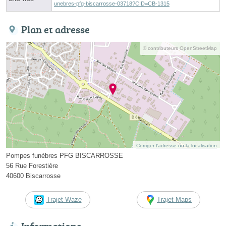
unebres-pfg-biscarrosse-03718?CID=CB-1315
Plan et adresse
© contributeurs OpenStreetMap
Corriger l’adresse ou la localisation
Pompes funèbres PFG BISCARROSSE
56 Rue Forestière
40600 Biscarrosse
Trajet Waze
Trajet Maps