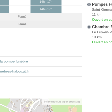
14h - 17h
Pompes Fu
Saint-Germa
14h - 17h
11 km
Fermé
Ouvert en co
Fermé
Chambre F
Le Puy-en-V
13 km
Ouvert en co
 la pompe funèbre
nebres-habouzit.fr
© contributeurs OpenStreetMap