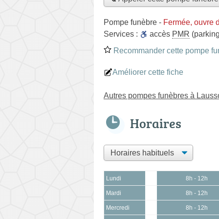
Pompe funèbre
-
Fermée, ouvre 
Services :
accès
PMR
(parking
Recommander cette pompe fu
Améliorer cette fiche
Autres pompes funèbres à Laus
Horaires
Lundi
8h - 12h
Mardi
8h - 12h
Mercredi
8h - 12h