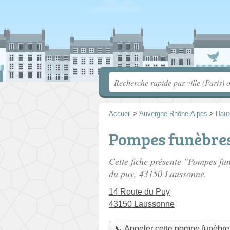
Accueil
>
Auvergne-Rhône-Alpes
>
Haut
Pompes funèbres
Cette fiche présente "Pompes fu
du puy
, 43150 Laussonne.
14 Route du Puy
43150 Laussonne
📞 Appeler cette pompe funèbre