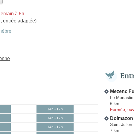
demain à 8h
, entrée adaptée)
nèbre
sonne
Ent
Mezenc Fu
Le Monastier
6 km
Fermée, ouv
14h - 17h
Dolmazon
14h - 17h
Saint-Julien
14h - 17h
7 km