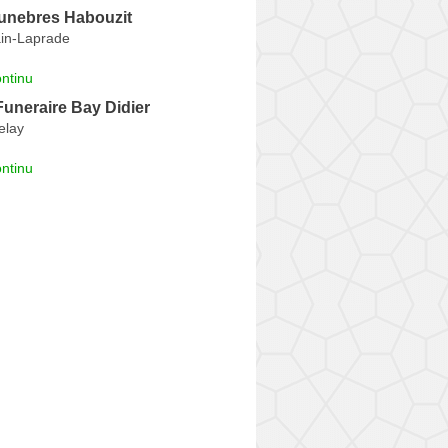
nebres Habouzit
in-Laprade
ntinu
uneraire Bay Didier
elay
ntinu