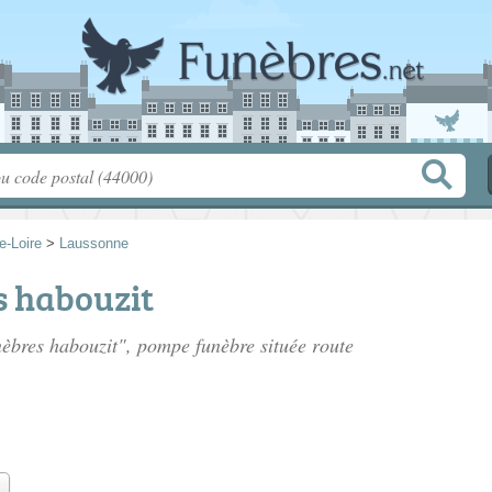
e-Loire
>
Laussonne
 habouzit
nèbres habouzit", pompe funèbre située
route