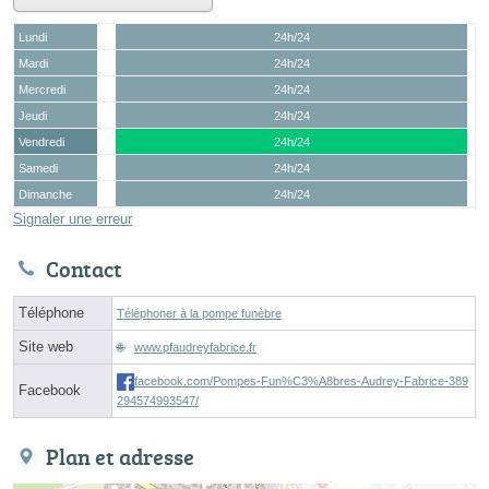
Lundi
24h/24
Mardi
24h/24
Mercredi
24h/24
Jeudi
24h/24
Vendredi
24h/24
Samedi
24h/24
Dimanche
24h/24
Signaler une erreur
Contact
Téléphone
Téléphoner à la pompe funèbre
Site web
www.pfaudreyfabrice.fr
facebook.com/Pompes-Fun%C3%A8bres-Audrey-Fabrice-389
Facebook
294574993547/
Plan et adresse