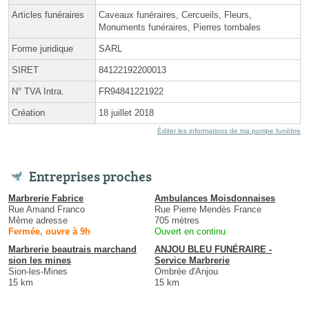
Articles funéraires
Caveaux funéraires, Cercueils, Fleurs,
Monuments funéraires, Pierres tombales
Forme juridique
SARL
SIRET
84122192200013
N° TVA Intra.
FR94841221922
Création
18 juillet 2018
Éditer les informations de ma pompe funèbre
Entreprises proches
Marbrerie Fabrice
Ambulances Moisdonnaises
Rue Amand Franco
Rue Pierre Mendès France
Même adresse
705 mètres
Fermée, ouvre à 9h
Ouvert en continu
Marbrerie beautrais marchand
ANJOU BLEU FUNÉRAIRE -
sion les mines
Service Marbrerie
Sion-les-Mines
Ombrée d'Anjou
15 km
15 km