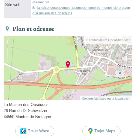
ets-fauchet
Site web
lamaisondesobseques.fr/pompes-funebres-montoir-de-bretagn
e-la-maison-des-obseques
Plan et adresse
© contributeurs OpenStreetMap
Corriger l’adresse ou la localisation
La Maison des Obsèques
26 Rue du Dr Schweitzer
44550 Montoir-de-Bretagne
Trajet Waze
Trajet Maps