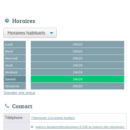
Horaires
Lundi
24h/24
Mardi
24h/24
Mercredi
24h/24
Jeudi
24h/24
Vendredi
24h/24
Samedi
24h/24
Dimanche
24h/24
Signaler une erreur
Contact
Téléphone
Téléphoner à la pompe funèbre
agence.lamaisondesobseques.fr/146-la-maison-des-obseques-