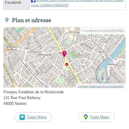
Facebook
corde-1635841729962259/
Plan et adresse
© contributeurs OpenStreetMap
Corriger l’adresse ou la localisation
Pompes Funèbres de la Miséricorde
131 Rue Paul Bellamy
44000 Nantes
Trajet Waze
Trajet Maps