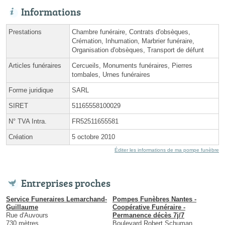
Informations
Prestations
Chambre funéraire, Contrats d'obsèques,
Crémation, Inhumation, Marbrier funéraire,
Organisation d'obsèques, Transport de défunt
Articles funéraires
Cercueils, Monuments funéraires, Pierres
tombales, Urnes funéraires
Forme juridique
SARL
SIRET
51165558100029
N° TVA Intra.
FR52511655581
Création
5 octobre 2010
Éditer les informations de ma pompe funèbre
Entreprises proches
Service Funeraires Lemarchand-
Pompes Funèbres Nantes -
Guillaume
Coopérative Funéraire -
Rue d'Auvours
Permanence décès 7j/7
730 mètres
Boulevard Robert Schuman