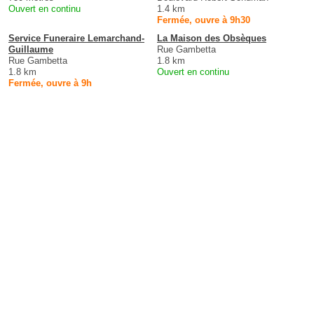
Ouvert en continu
1.4 km
Fermée, ouvre à 9h30
Service Funeraire Lemarchand-
La Maison des Obsèques
Guillaume
Rue Gambetta
Rue Gambetta
1.8 km
1.8 km
Ouvert en continu
Fermée, ouvre à 9h