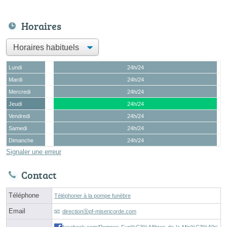
Horaires
Lundi
24h/24
Mardi
24h/24
Mercredi
24h/24
Jeudi
24h/24
Vendredi
24h/24
Samedi
24h/24
Dimanche
24h/24
Signaler une erreur
Contact
Téléphone
Téléphoner à la pompe funèbre
Email
directionⓐpf-misericorde.com
facebook.com/Pompes-Fun%C3%A8bres-de-la-Mis%C3%A9ri