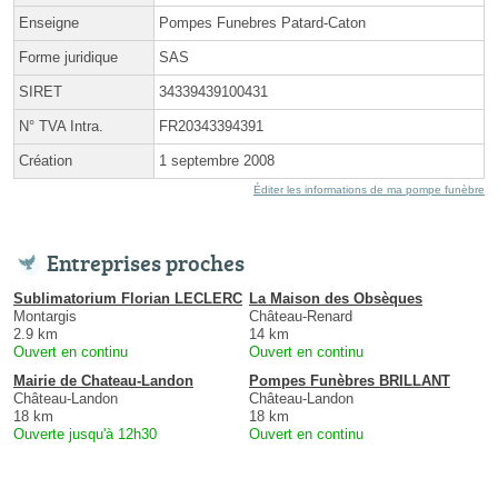
Enseigne
Pompes Funebres Patard-Caton
Forme juridique
SAS
SIRET
34339439100431
N° TVA Intra.
FR20343394391
Création
1 septembre 2008
Éditer les informations de ma pompe funèbre
Entreprises proches
Sublimatorium Florian LECLERC
La Maison des Obsèques
Montargis
Château-Renard
2.9 km
14 km
Ouvert en continu
Ouvert en continu
Mairie de Chateau-Landon
Pompes Funèbres BRILLANT
Château-Landon
Château-Landon
18 km
18 km
Ouverte jusqu'à 12h30
Ouvert en continu