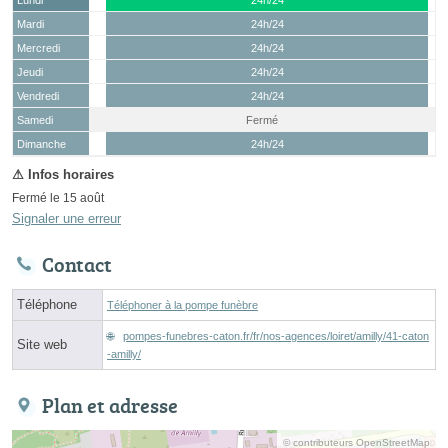
Mardi
24h/24
Mercredi
24h/24
Jeudi
24h/24
Vendredi
24h/24
Samedi
Fermé
(15 août)
Dimanche
24h/24
Fermé le 15 août
Signaler une erreur
Contact
Téléphone
Téléphoner à la pompe funèbre
pompes-funebres-caton.fr/fr/nos-agences/loiret/amilly/41-caton
Site web
-amilly/
Plan et adresse
© contributeurs OpenStreetMap