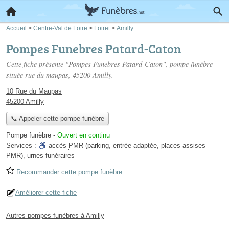
Accueil
>
Centre-Val de Loire
>
Loiret
>
Amilly
Pompes Funebres Patard-Caton
Cette fiche présente "Pompes Funebres Patard-Caton", pompe funèbre
située
rue du maupas
, 45200 Amilly.
10 Rue du Maupas
45200 Amilly
📞 Appeler cette pompe funèbre
Pompe funèbre
-
Ouvert en continu
Services :
accès
PMR
(parking, entrée adaptée, places assises
PMR)
,
urnes funéraires
Recommander cette pompe funèbre
Améliorer cette fiche
Autres pompes funèbres à Amilly