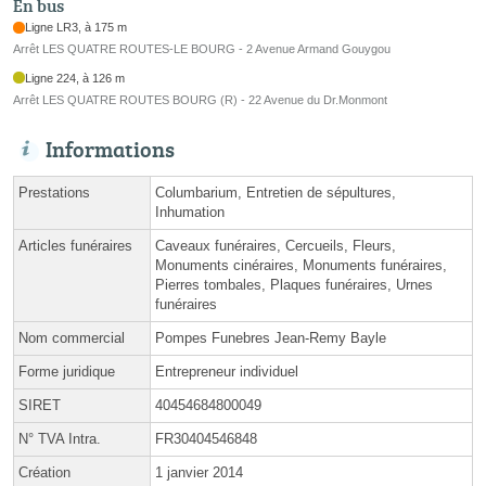
En bus
Ligne LR3, à 175 m
Arrêt LES QUATRE ROUTES-LE BOURG - 2 Avenue Armand Gouygou
Ligne 224, à 126 m
Arrêt LES QUATRE ROUTES BOURG (R) - 22 Avenue du Dr.Monmont
Informations
Prestations
Columbarium, Entretien de sépultures,
Inhumation
Articles funéraires
Caveaux funéraires, Cercueils, Fleurs,
Monuments cinéraires, Monuments funéraires,
Pierres tombales, Plaques funéraires, Urnes
funéraires
Nom commercial
Pompes Funebres Jean-Remy Bayle
Forme juridique
Entrepreneur individuel
SIRET
40454684800049
N° TVA Intra.
FR30404546848
Création
1 janvier 2014