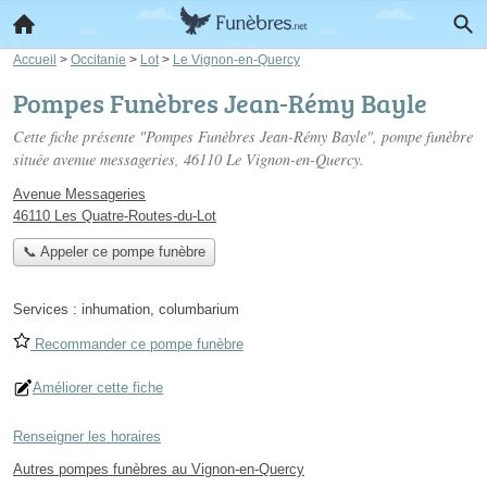
Accueil
>
Occitanie
>
Lot
>
Le Vignon-en-Quercy
Pompes Funèbres Jean-Rémy Bayle
Cette fiche présente "Pompes Funèbres Jean-Rémy Bayle", pompe funèbre
située
avenue messageries
, 46110 Le Vignon-en-Quercy.
Avenue Messageries
46110 Les Quatre-Routes-du-Lot
📞 Appeler ce pompe funèbre
Services :
inhumation
,
columbarium
Recommander ce pompe funèbre
Améliorer cette fiche
Renseigner les horaires
Autres pompes funèbres au Vignon-en-Quercy