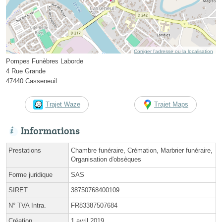
Corriger l’adresse ou la localisation
Pompes Funèbres Laborde
4 Rue Grande
47440 Casseneuil
Trajet Waze
Trajet Maps
Informations
Prestations
Chambre funéraire, Crémation, Marbrier funéraire,
Organisation d'obsèques
Forme juridique
SAS
SIRET
38750768400109
N° TVA Intra.
FR83387507684
Création
1 avril 2019