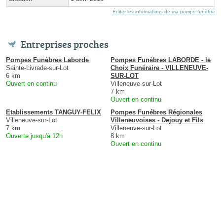
Éditer les informations de ma pompe funèbre
Entreprises proches
Pompes Funèbres Laborde
Pompes Funèbres LABORDE - le
Sainte-Livrade-sur-Lot
Choix Funéraire - VILLENEUVE-
6 km
SUR-LOT
Ouvert en continu
Villeneuve-sur-Lot
7 km
Ouvert en continu
Etablissements TANGUY-FELIX
Pompes Funébres Régionales
Villeneuve-sur-Lot
Villeneuvoises - Dejouy et Fils
7 km
Villeneuve-sur-Lot
Ouverte jusqu'à 12h
8 km
Ouvert en continu