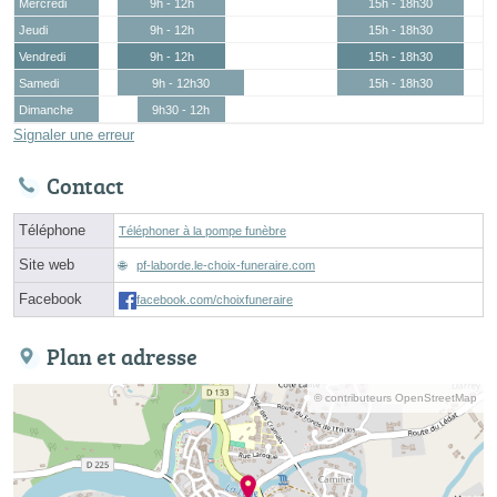
Mercredi
9h - 12h
15h - 18h30
Jeudi
9h - 12h
15h - 18h30
Vendredi
9h - 12h
15h - 18h30
Samedi
9h - 12h30
15h - 18h30
Dimanche
9h30 - 12h
Signaler une erreur
Contact
Téléphone
Téléphoner à la pompe funèbre
Site web
pf-laborde.le-choix-funeraire.com
Facebook
facebook.com/choixfuneraire
Plan et adresse
© contributeurs OpenStreetMap